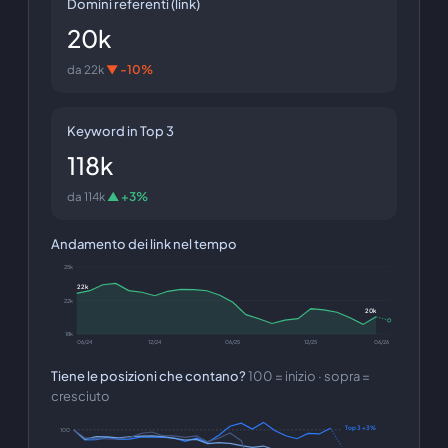
Domini referenti (link)
20k
da 22k
▼ -10%
Keyword in Top 3
118k
da 114k
▲ +3%
Andamento dei link nel tempo
25k
22k
22k
20k
18k
06/24
12/24
06/25
12/25
06/26
Tiene le posizioni che contano?
100 = inizio · sopra =
cresciuto
Top 3 +3%
100