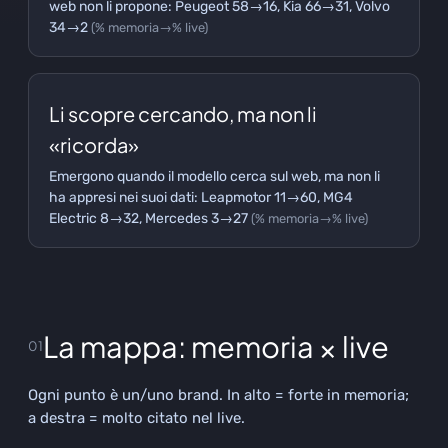
web non li propone
: Peugeot 58→16, Kia 66→31, Volvo
34→2
(% memoria→% live)
Li scopre cercando, ma non li
«ricorda»
Emergono quando il modello cerca sul web, ma non li
ha appresi nei suoi dati
: Leapmotor 11→60, MG4
Electric 8→32, Mercedes 3→27
(% memoria→% live)
La mappa: memoria × live
01
Ogni punto è un/uno brand. In alto = forte in memoria;
a destra = molto citato nel live.