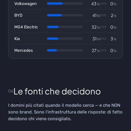
43
0
Volkswagen
%
%
41
2
BYD
%
%
32
0
MG4 Electric
%
%
31
3
Kia
%
%
27
0
Mercedes
%
%
Le fonti che decidono
06
I domini più citati quando il modello cerca — e che NON
sono brand. Sono l'infrastruttura delle risposte: di fatto
decidono chi viene consigliato.