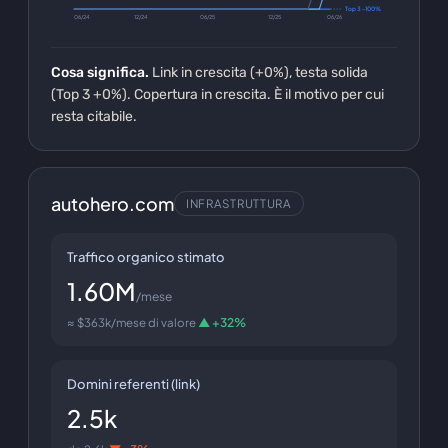
Top 3 -100%
06/24
12/24
06/25
12/25
06/26
Cosa significa.
Link in crescita (+0%), testa solida
(Top 3 +0%). Copertura in crescita. È il motivo per cui
resta citabile.
autohero.com
INFRASTRUTTURA
Traffico organico stimato
1.60M
/mese
≈ $363k/mese di valore
▲ +32%
Domini referenti (link)
2.5k