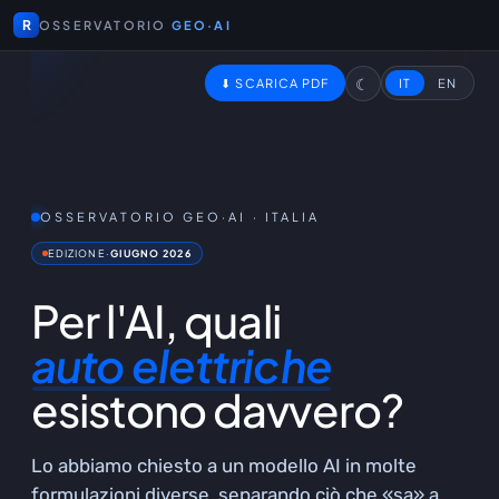
R
OSSERVATORIO
GEO·AI
☾
⬇ SCARICA PDF
IT
EN
OSSERVATORIO GEO·AI · ITALIA
EDIZIONE
·
GIUGNO 2026
Per l'AI, quali
auto elettriche
esistono davvero?
Lo abbiamo chiesto a un modello AI in molte
formulazioni diverse, separando ciò che «sa» a