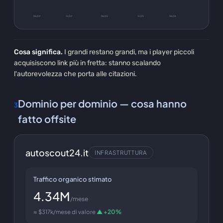
06/24
12/24
06/25
12/25
06/26
Cosa significa.
I grandi restano grandi, ma i player piccoli
acquisiscono link più in fretta: stanno scalando
l'autorevolezza che porta alle citazioni.
Dominio per dominio — cosa hanno
3
fatto offsite
autoscout24.it
INFRASTRUTTURA
Traffico organico stimato
4.34M
/mese
≈ $317k/mese di valore
▲ +20%