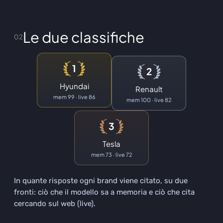
Le due classifiche
02
1
2
Hyundai
Renault
mem
99 · live 86
mem
100 · live 82
3
Tesla
mem
73 · live 72
In quante risposte ogni brand viene citato, su due
fronti: ciò che il modello sa a memoria e ciò che cita
cercando sul web (live).