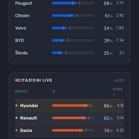
58
Peugeot
7.77
%
51
Citroën
2.92
%
34
Volvo
7.85
%
29
BYD
7.34
%
25
Škoda
2.1
%
CITAZIONI LIVE
n=120
RANK
BRAND
%
↓
86
Hyundai
4.15
%
82
Renault
5.14
%
74
Dacia
4.22
%