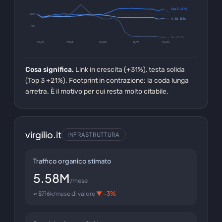
Top 3 +21%
100
4–10 -19%
50
11+ -96%
06/24
12/24
06/25
12/25
06/26
Cosa significa.
Link in crescita (+31%), testa solida
(Top 3 +21%). Footprint in contrazione: la coda lunga
arretra. È il motivo per cui resta molto citabile.
virgilio.it
INFRASTRUTTURA
Traffico organico stimato
5.58M
/mese
≈ $716k/mese di valore
▼ -3%