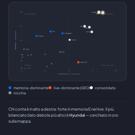
100
Renault
Hyundai
SOLO MEMORIA
CONSOLIDATO
75
Fiat
Tesla
Kia
MEMORIA — % risposte
Dacia
Volkswagen
Peugeot
Citroën
50
Volvo
BYD
25
Leapmotor
NICCHIA
SOLO LIVE · GEO
0
0
25
50
75
100
CITAZIONI LIVE — % risposte
memoria-dominante
live-dominante (GEO)
consolidato
nicchia
Chi conta è in alto a destra: forte in memoria E nel live. Il più
bilanciato (lato debole più alto) è
Hyundai
— cerchiato in oro
sulla mappa.