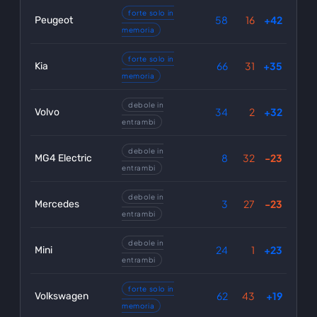
forte solo in
58
16
+42
Peugeot
memoria
forte solo in
66
31
+35
Kia
memoria
debole in
34
2
+32
Volvo
entrambi
debole in
8
32
-23
MG4 Electric
entrambi
debole in
3
27
-23
Mercedes
entrambi
debole in
24
1
+23
Mini
entrambi
forte solo in
62
43
+19
Volkswagen
memoria