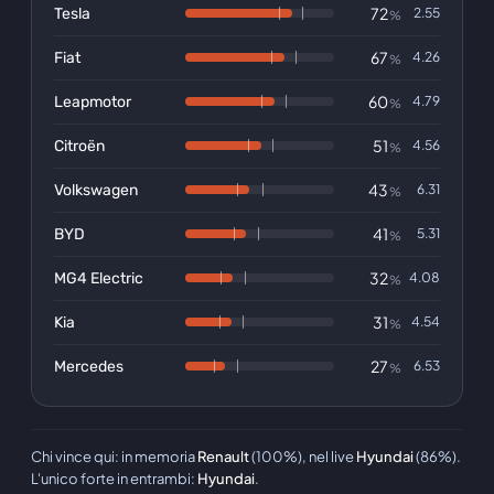
72
Tesla
2.55
%
67
Fiat
4.26
%
60
Leapmotor
4.79
%
51
Citroën
4.56
%
43
Volkswagen
6.31
%
41
BYD
5.31
%
32
MG4 Electric
4.08
%
31
Kia
4.54
%
27
Mercedes
6.53
%
Chi vince qui
:
in memoria
Renault
(100%),
nel live
Hyundai
(86%).
L'unico forte in entrambi
:
Hyundai
.