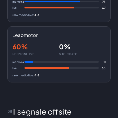
memoria
75
live
67
rank medio live
:
4.3
Leapmotor
60%
0%
MENZIONI LIVE
SITO CITATO
memoria
11
live
60
rank medio live
:
4.8
Il segnale offsite
08