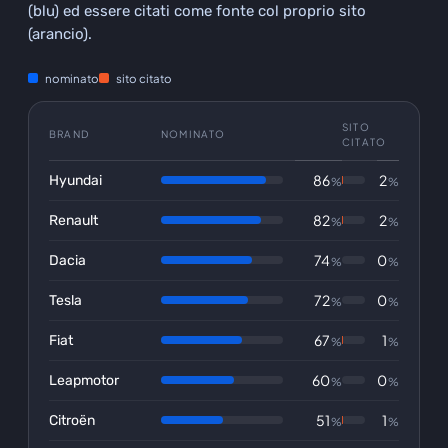
(blu) ed essere citati come fonte col proprio sito
(arancio).
nominato
sito citato
SITO
BRAND
NOMINATO
CITATO
86
2
Hyundai
%
%
82
2
Renault
%
%
74
0
Dacia
%
%
72
0
Tesla
%
%
67
1
Fiat
%
%
60
0
Leapmotor
%
%
51
1
Citroën
%
%