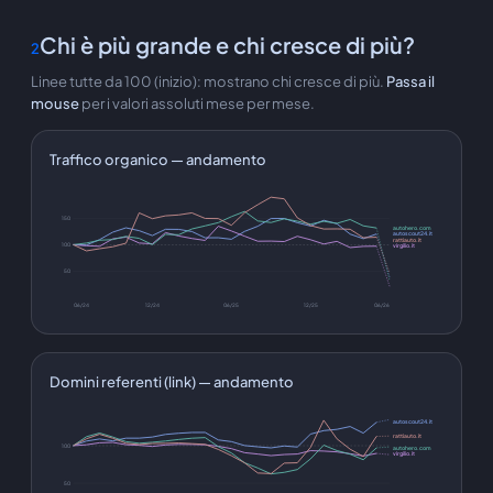
Chi è più grande e chi cresce di più?
2
Linee tutte da 100 (inizio): mostrano chi cresce di più.
Passa il
mouse
per i valori assoluti mese per mese.
Traffico organico — andamento
150
autohero.com
autoscout24.it
rattiauto.it
100
virgilio.it
50
06/24
12/24
06/25
12/25
06/26
Domini referenti (link) — andamento
autoscout24.it
rattiauto.it
100
autohero.com
virgilio.it
50