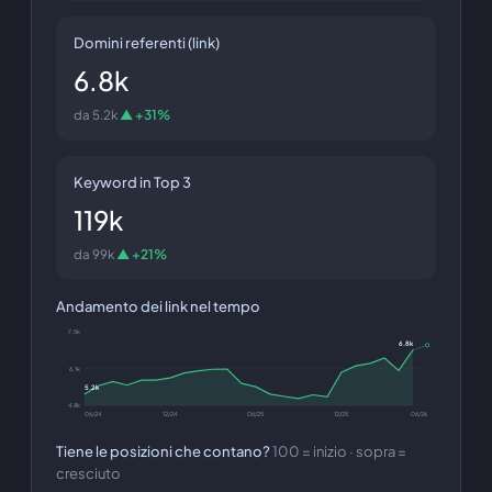
Domini referenti (link)
6.8k
da 5.2k
▲ +31%
Keyword in Top 3
119k
da 99k
▲ +21%
Andamento dei link nel tempo
7.5k
6.8k
6.1k
5.2k
4.8k
06/24
12/24
06/25
12/25
06/26
Tiene le posizioni che contano?
100 = inizio · sopra =
cresciuto