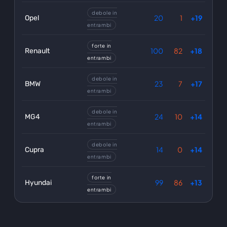
debole in
20
1
+19
Opel
entrambi
forte in
100
82
+18
Renault
entrambi
debole in
23
7
+17
BMW
entrambi
debole in
24
10
+14
MG4
entrambi
debole in
14
0
+14
Cupra
entrambi
forte in
99
86
+13
Hyundai
entrambi