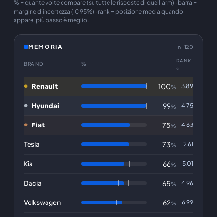
% = quante volte compare (su tutte le risposte di quell'arm) · barra =
margine d'incertezza (IC 95%) · rank = posizione media quando
appare, più basso è meglio.
MEMORIA
n=120
RANK
BRAND
%
↓
100
Renault
3.89
%
99
Hyundai
4.75
%
75
Fiat
4.63
%
73
Tesla
2.61
%
66
Kia
5.01
%
65
Dacia
4.96
%
62
Volkswagen
6.99
%