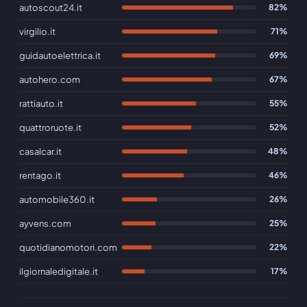
autoscout24.it
82%
virgilio.it
71%
guidautoelettrica.it
69%
autohero.com
67%
rattiauto.it
55%
quattroruote.it
52%
casalcar.it
48%
rentago.it
46%
automobile360.it
26%
ayvens.com
25%
quotidianomotori.com
22%
ilgiornaledigitale.it
17%