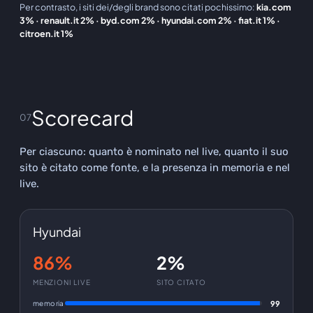
Per contrasto, i siti dei/degli brand sono citati pochissimo
:
kia.com
3% · renault.it 2% · byd.com 2% · hyundai.com 2% · fiat.it 1% ·
citroen.it 1%
Scorecard
07
Per ciascuno: quanto è nominato nel live, quanto il suo
sito è citato come fonte, e la presenza in memoria e nel
live.
Hyundai
86%
2%
MENZIONI LIVE
SITO CITATO
memoria
99