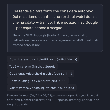
L'AI tende a citare fonti che considera autorevoli.
Qui misuriamo quanto sono forti sul web i domini
che ha citato — traffico, link e posizioni su Google
— per capire perché li sceglie.
Metriche SEO di Google (fonte: Ahrefs), termometro
dell'autorevolezza — non traffico generato dall'AI. I valori di
traffico sono stime.
Domini referenti = siti che ti linkano (voti di fiducia)
Top 3 = tra i primi 3 risultati Google
Coda lunga = ricerche di nicchia (posizioni 11+)
Domain Rating (DR) = autorevolezza 0-100
Valore traffico = costo equivalente in pubblicità
Finestra: 24 mesi (06/24 → 05/26); ultimo mese parziale, escluso dai
confronti. Domini: i più citati dall'AI — spesso directory e portali, non i
singoli operatori.