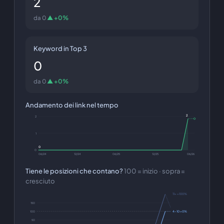
2
da 0
▲ +0%
Keyword in Top 3
0
da 0
▲ +0%
Andamento dei link nel tempo
2
2
1
0
0
06/24
12/24
06/25
12/25
06/26
Tiene le posizioni che contano?
100 = inizio · sopra =
cresciuto
11+ +100%
150
100
4–10 +0%
50