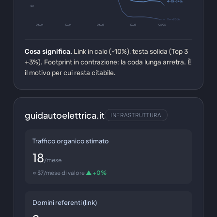
4–10 -34%
50
11+ -95%
06/24
12/24
06/25
12/25
06/26
Cosa significa.
Link in calo (-10%), testa solida (Top 3
+3%). Footprint in contrazione: la coda lunga arretra. È
il motivo per cui resta citabile.
guidautoelettrica.it
INFRASTRUTTURA
Traffico organico stimato
18
/mese
≈ $7/mese di valore
▲ +0%
Domini referenti (link)