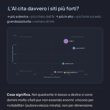
L'AI cita davvero i siti più forti?
1
→
più a destra
=
più citato dall'AI
·
↑
più in alto
=
più forte sul web
·
grandezza bolla
=
numero di link
.
6.58M
FORTI, POCO CITATI
FORTI & MOLTO CITATI
virgilio.it
4.94M
forza offsite (traffico/mese)
autoscout24.it
3.29M
1.65M
autohero.com
DEBOLI, POCO CITATI
CITATI MA PICCOLI · «citabilità»
rattiauto.it
0
guidautoelettrica.it
0%
25%
50%
75%
100%
% di risposte in cui l'AI lo cita
Cosa significa.
Nel quadrante in basso a destra ci sono
domini molto citati pur non essendo enormi: vincono per
«citabilità» (autorevolezza mirata), non per dimensione.