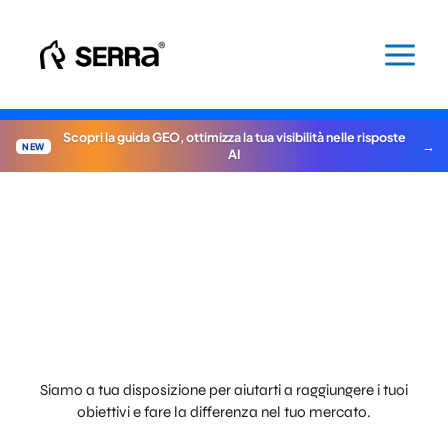
Vai
al
contenuto
Scopri la guida GEO, ottimizza la tua visibilità nelle risposte
NEW
AI
Parliamone.
Siamo a tua disposizione per aiutarti a raggiungere i tuoi
obiettivi e fare la differenza nel tuo mercato.