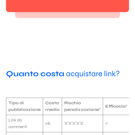
Quanto costa
acquistare link?
Tipo di
Costo
Rischio
Efficacia
*
pubblicazione
medio
penalizzazione
*
Link da
0€
☠️☠️☠️☠️☠️
⭐️
commenti