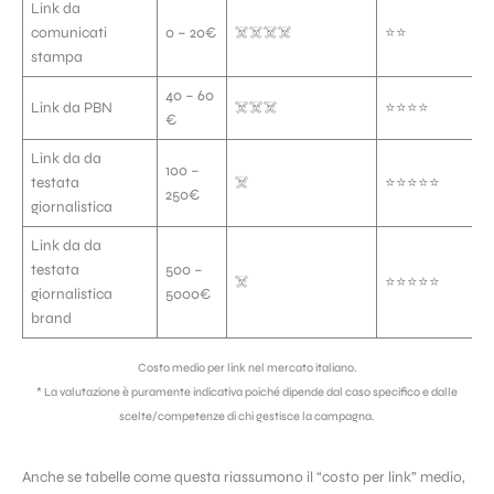
Link da
comunicati
0 – 20€
☠️☠️☠️☠️
⭐️⭐️
stampa
40 – 60
Link da PBN
☠️☠️☠️
⭐️⭐️⭐️⭐️
€
Link da da
100 –
testata
☠️
⭐️⭐️⭐️⭐️⭐️
250€
giornalistica
Link da da
testata
500 –
☠️
⭐️⭐️⭐️⭐️⭐️
giornalistica
5000€
brand
Costo medio per link nel mercato italiano.
* La valutazione è puramente indicativa poiché dipende dal caso specifico e dalle
scelte/competenze di chi gestisce la campagna.
Anche se tabelle come questa riassumono il “costo per link” medio,