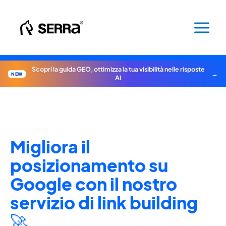
Vai
al
contenuto
Scopri la guida GEO, ottimizza la tua visibilità nelle risposte
NEW
AI
Migliora il
posizionamento su
Google con il nostro
servizio di link building
🚀