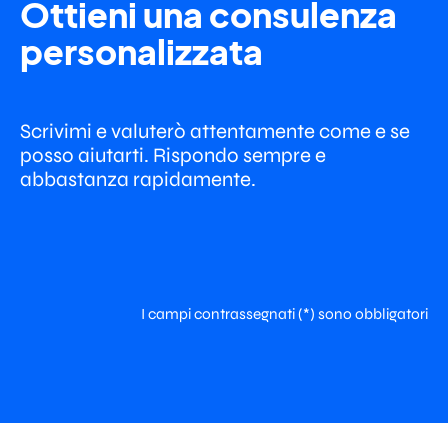
Ottieni una consulenza
personalizzata
Scrivimi e valuterò attentamente come e se
posso aiutarti. Rispondo sempre e
abbastanza rapidamente.
Ti garantisco uscite su siti
“grossi”
🚀
Pubblicare su siti importanti è
certamente centrale ma non finire
in una sotto, sotto, sotto categoria
lo è altrettanto.
I campi contrassegnati (*) sono obbligatori
Ecco perché mi assicuro di
pubblicare ogni uscita nella giusta
sottocartella. Più la pagina
ospitante è vicina alla home del
sito e meglio spinge.