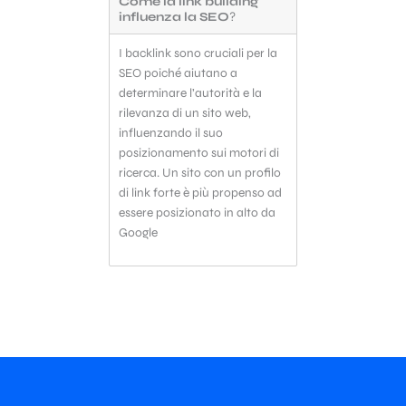
Come la link building
meglio che ottenere un link da una
pagina ad alta autorità.
influenza la SEO
?
Controllare attentamente l’intero
I backlink sono cruciali per la
profilo link del sito ospitante è un
lavoraccio, ma ti assicuro che lo
SEO poiché aiutano a
faccio perché ne vale la pena.
determinare l’autorità e la
rilevanza di un sito web,
influenzando il suo
posizionamento sui motori di
ricerca. Un sito con un profilo
di link forte è più propenso ad
essere posizionato in alto da
Google​