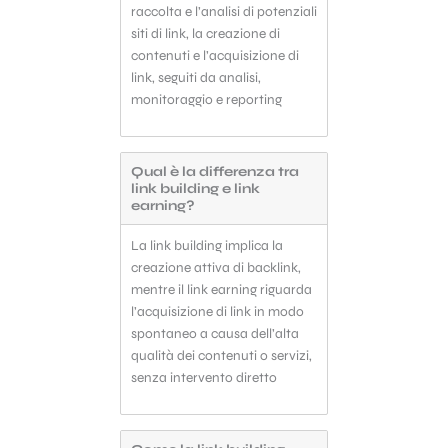
raccolta e l’analisi di potenziali
siti di link, la creazione di
contenuti e l’acquisizione di
link, seguiti da analisi,
monitoraggio e reporting
Qual è la differenza tra
link building e link
earning?
La link building implica la
creazione attiva di backlink,
mentre il link earning riguarda
l’acquisizione di link in modo
spontaneo a causa dell’alta
Pubblico solo su pagine
qualità dei contenuti o servizi,
con ottime metriche
🎩
senza intervento diretto
Non tutte le sezioni di un sito
spingono alla stessa maniera. In
questi termini, non c’è niente di