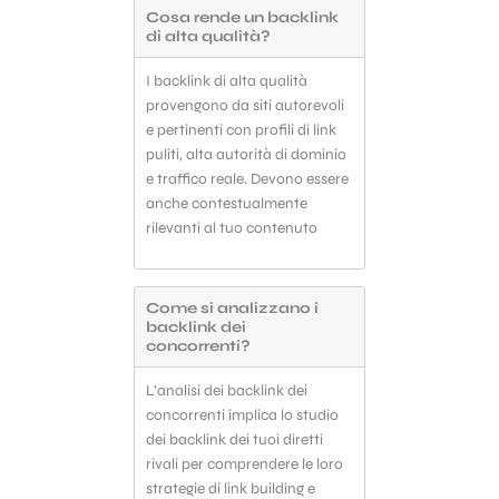
Cosa rende un backlink
di alta qualità?
I backlink di alta qualità
provengono da siti autorevoli
e pertinenti con profili di link
puliti, alta autorità di dominio
e traffico reale. Devono essere
Curo attentamente il
anche contestualmente
posizionamento dei link
🔎
rilevanti al tuo contenuto
La posizione dei link in pagina è un
aspetto fondamentale per la
riuscita della Link building.
Come si analizzano i
Sebbene non esista un rapporto tra
backlink dei
click presi e forza trasferita al sito
concorrenti?
linkato, gestire bene questo
aspetto è importantissimo per
L’analisi dei backlink dei
rendere credibile, dunque efficace
una campagna.
concorrenti implica lo studio
dei backlink dei tuoi diretti
rivali per comprendere le loro
strategie di link building e