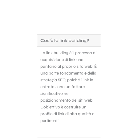
fonte costante di nuovi utenti.
Ricevere link da domini fortemente
autorevoli aiuterà il tuo
posizionamento, contribuendo in
generale ad incrementare il trust
del tuo sito.
Cos’è la link building?
La link building è il processo di
acquisizione di link che
puntano al proprio sito web. È
una parte fondamentale della
strategia SEO, poiché i link in
entrata sono un fattore
significativo nel
posizionamento dei siti web.
L’obiettivo è costruire un
profilo di link di alta qualità e
pertinenti