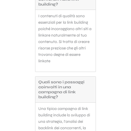
building?
Cerco in ogni modo di
I contenuti di qualità sono
coinvolgere l’utente
👨‍👩‍👧‍👦
essenziali per la link building
poiché incoraggiano altri siti a
La vera ragione per cui il
linkare naturalmente al tuo
posizionamento dei link è
effettivamente rilevante è che
contenuto. Si tratta di creare
influisce sul coinvolgimento
risorse preziose che gli altri
dell’utente, un fattore davvero
trovano degne di essere
importantissimo per il ranking.
linkate
Il comportamento dell’utente,
come puoi immaginare, è un
fattore difficile da manipolare e
tutto mi fa pensare che stia
Quali sono i passaggi
guadagnando sempre più peso e
coinvolti in una
importanza nel tempo.
campagna di link
building?
Una tipica campagna di link
building include lo sviluppo di
una strategia, l’analisi dei
backlink dei concorrenti, la