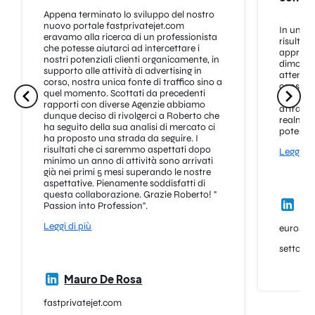
Appena terminato lo sviluppo del nostro
nuovo portale fastprivatejet.com
In un me
eravamo alla ricerca di un professionista
risultat
che potesse aiutarci ad intercettare i
approcci
Faccio attenzione alle URL
nostri potenziali clienti organicamente, in
dimostra
finali di pubblicazione
🏆
supporto alle attività di advertising in
attento 
corso, nostra unica fonte di traffico sino a
consiglio
Serve sempre fare attenzione a:
quel momento. Scottati da precedenti
stanno c
rapporti con diverse Agenzie abbiamo
attraver
tenere alla larga pagine
dunque deciso di rivolgerci a Roberto che
realment
con troppi reindirizzamenti
ha seguito della sua analisi di mercato ci
potenzia
ha proposto una strada da seguire. I
verificare che non ci siano
risultati che ci saremmo aspettati dopo
Leggi di
blocchi da istruzioni
minimo un anno di attività sono arrivati
già nei primi 5 mesi superando le nostre
scorrette sul file robots.txt
aspettative. Pienamente soddisfatti di
del sito ospitante
questa collaborazione. Grazie Roberto! "
Ger
Passion into Profession".
controllare che il sito
ospitante non presenti
Leggi di più
eurospin
avvisi in SERP in merito a
malware o virus (non hai
settore
idea di quanti redazionali
escano su siti del genere)
Mauro De Rosa
fastprivatejet.com