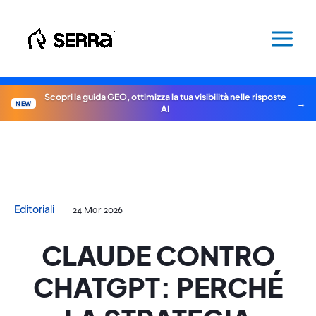
Vai
al
contenuto
Scopri la guida GEO, ottimizza la tua visibilità nelle risposte
NEW
AI
Editoriali
24 Mar 2026
CLAUDE CONTRO
CHATGPT: PERCHÉ