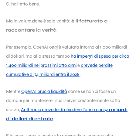
Sì, hai letto bene.
Ma la valutazione è solo vanità:
è il fatturato a
raccontare la verità
.
Per esempio, OpenAI oggi è valutata intorno ai 1.000 miliardi
di dollari, ma allo stesso tempo
ha impegni di spesa per circa
1.400 miliardi nei prossimi otto anni
e
prevede perdite
cumulative di 74 miliardi entro il 2028
.
Mentre
OpenAI brucia liquidità
come se non ci fosse un
domani per mantenere i suoi server costantemente sotto
sforzo,
Anthropic prevede di chiudere l’anno con
9 miliardi
di dollari di entrate
.
E la cosa sconvolgente è la prospettiva: puntano alla