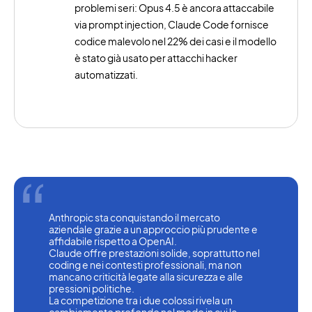
problemi seri: Opus 4.5 è ancora attaccabile
via prompt injection, Claude Code fornisce
codice malevolo nel 22% dei casi e il modello
è stato già usato per attacchi hacker
automatizzati.
Anthropic sta conquistando il mercato 
aziendale grazie a un approccio più prudente e 
affidabile rispetto a OpenAI.
Claude offre prestazioni solide, soprattutto nel 
coding e nei contesti professionali, ma non 
mancano criticità legate alla sicurezza e alle 
pressioni politiche.
La competizione tra i due colossi rivela un 