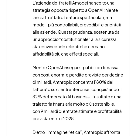
L’azienda dei fratelli Amodei ha scelto una
strategia opposta rispetto a OpenAI: niente
lanci affrettati o feature spettacolari, ma
modelli più controllabili, prevedibili e orientati
alle aziende. Questa prudenza, sostenuta da
un approccio “costituzionale” alla sicurezza,
sta convincendo i clienti che cercano
affidabilità più che effetti speciali.
Mentre OpenAI insegue il pubblico di massa
con costi enormi e perdite previste per decine
di miliardi, Anthropic concentra l’80% del
fatturato su clienti enterprise, conquistando il
32% del mercato AI business. Il risultato è una
traiettoria finanziaria molto più sostenibile,
con 9 miliardi di entrate stimate e profittabilità
prevista entro il 2028.
Dietro l’immagine “etica”, Anthropic affronta