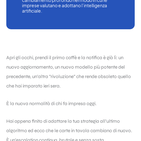
cambiamento profondo nel modo in cui le 
imprese valutano e adottano l’intelligenza 
artificiale.
Apri gli occhi, prendi il primo caffè e la notifica è già lì: un
nuovo aggiornamento, un nuovo modello più potente del
precedente, un’altra “rivoluzione” che rende obsoleto quello
che hai imparato ieri sera.
È la nuova normalità di chi fa impresa oggi.
Hai appena finito di adattare la tua strategia all’ultimo
algoritmo ed ecco che le carte in tavola cambiano di nuovo.
È un’escalation continua, brutale e senza sosta.