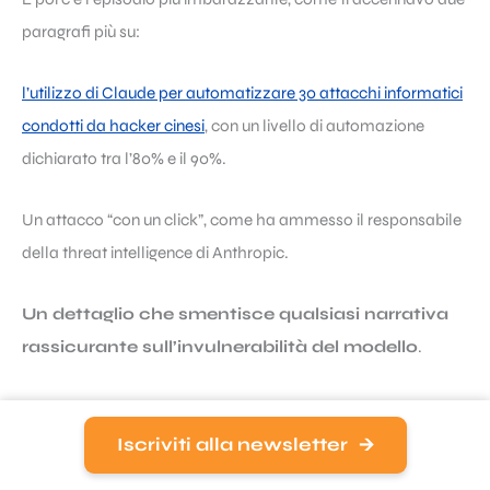
paragrafi più su:
l’utilizzo di Claude per automatizzare 30 attacchi informatici
condotti da hacker cinesi
, con un livello di automazione
dichiarato tra l’80% e il 90%.
Un attacco “con un click”, come ha ammesso il responsabile
della threat intelligence di Anthropic.
Un dettaglio che smentisce qualsiasi narrativa
rassicurante sull’invulnerabilità del modello
.
Infine, c’è un aspetto che pesa più di quanto Anthropic voglia
ammettere:
le pressioni politiche
.
Iscriviti alla newsletter