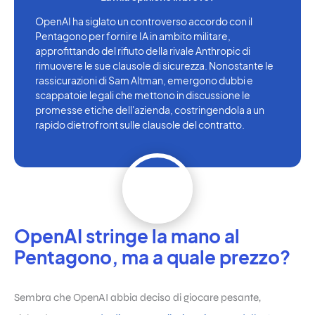
OpenAI ha siglato un controverso accordo con il
Pentagono per fornire IA in ambito militare,
approfittando del rifiuto della rivale Anthropic di
rimuovere le sue clausole di sicurezza. Nonostante le
rassicurazioni di Sam Altman, emergono dubbi e
scappatoie legali che mettono in discussione le
promesse etiche dell'azienda, costringendola a un
rapido dietrofront sulle clausole del contratto.
OpenAI stringe la mano al
Pentagono, ma a quale prezzo?
Sembra che OpenAI abbia deciso di giocare pesante,