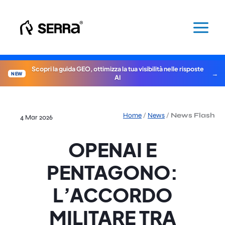
Vai
al
contenuto
Scopri la guida GEO, ottimizza la tua visibilità nelle risposte
NEW
AI
Home
/
News
/
News Flash
4 Mar 2026
OPENAI E
PENTAGONO:
L’ACCORDO
MILITARE TRA