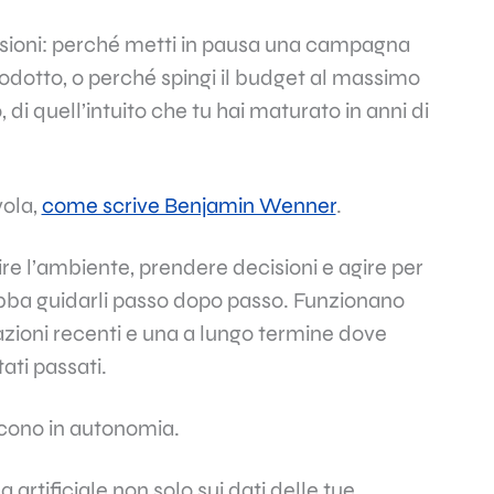
isioni: perché metti in pausa una campagna
dotto, o perché spingi il budget al massimo
i quell’intuito che tu hai maturato in anni di
vola,
come scrive Benjamin Wenner
.
re l’ambiente, prendere decisioni e agire per
bba guidarli passo dopo passo. Funzionano
zioni recenti e una a lungo termine dove
ati passati.
scono in autonomia.
 artificiale non solo sui dati delle tue