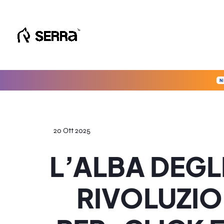
Vai
al
contenuto
N
20 Ott 2025
L’ALBA DEGLI
RIVOLUZIO