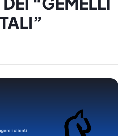
 DEI “GEMELLI
TALI”
ngere i clienti