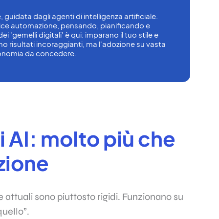
, guidata dagli agenti di intelligenza artificiale. 
ice automazione, pensando, pianificando e 
gemelli digitali' è qui: imparano il tuo stile e 
 risultati incoraggianti, ma l'adozione su vasta 
utonomia da concedere.
i AI: molto più che
zione
attuali sono piuttosto rigidi. Funzionano su
quello”.