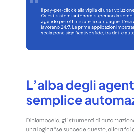
Il pay-per-click è alla vigilia di una rivoluzione
Questi sistemi autonomi superano la sempl
agendo per ottimizzare le campagne. L'era dei '
lavorano 24/7. Le prime applicazioni mostrano
scala pone significative sfide, tra dati e a
L’alba degli agent
semplice automa
Diciamocelo, gli strumenti di automazione 
una logica “se succede questo, allora fai 