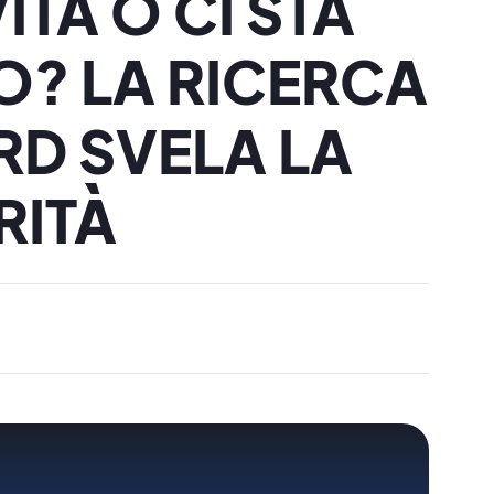
TÀ O CI STA
? LA RICERCA
RD SVELA LA
RITÀ