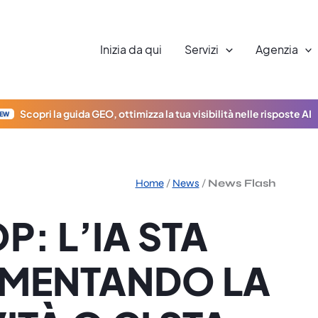
Inizia da qui
Servizi
Agenzia
Scopri la guida GEO, ottimizza la tua visibilità nelle risposte AI
EW
Home
/
News
/
News Flash
: L’IA STA
MENTANDO LA