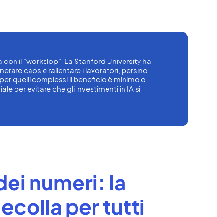
 con il "workslop". La Stanford University ha 
erare caos e rallentare i lavoratori, persino 
per quelli complessi il beneficio è minimo o 
e per evitare che gli investimenti in IA si 
ei numeri: la
ecolla per tutti