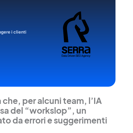
ngere i clienti
a che, per alcuni team, l’IA
usa del “workslop”, un
to da errori e suggerimenti