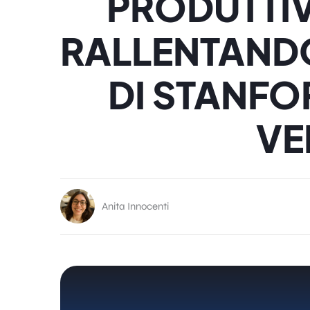
PRODUTTIVI
RALLENTANDO
DI STANFO
VE
Anita Innocenti