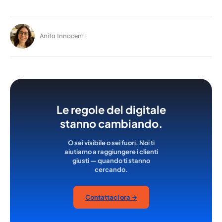
Anita Innocenti
Le regole del digitale
stanno cambiando.
O sei visibile o sei fuori. Noi ti
aiutiamo a raggiungere i clienti
giusti — quando ti stanno
cercando.
Contattaci ora →