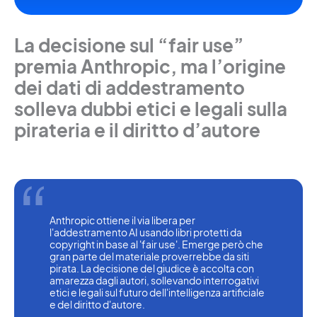
La decisione sul “fair use”
premia Anthropic, ma l’origine
dei dati di addestramento
solleva dubbi etici e legali sulla
pirateria e il diritto d’autore
Anthropic ottiene il via libera per 
l'addestramento AI usando libri protetti da 
copyright in base al 'fair use'. Emerge però che 
gran parte del materiale proverrebbe da siti 
pirata. La decisione del giudice è accolta con 
amarezza dagli autori, sollevando interrogativi 
etici e legali sul futuro dell'intelligenza artificiale 
e del diritto d'autore.