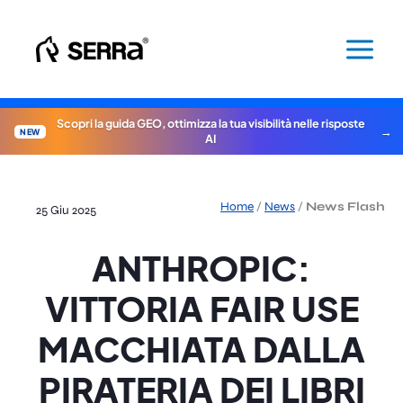
Vai
al
contenuto
Scopri la guida GEO, ottimizza la tua visibilità nelle risposte
NEW
AI
Home
/
News
/
News Flash
25 Giu 2025
ANTHROPIC:
VITTORIA FAIR USE
MACCHIATA DALLA
PIRATERIA DEI LIBRI