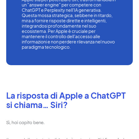
un "answer engine" per competere con 
ChatGPT e Perplexity nell'IA generativa. 
Questa mossa strategica, sebbene in ritardo, 
mira a fornire risposte dirette e intelligenti, 
integrandosi profondamente nel suo 
ecosistema. Per Apple è cruciale per 
mantenere il controllo dell'accesso alle 
informazioni e non perdere rilevanza nel nuovo 
paradigma tecnologico.
La risposta di Apple a ChatGPT
si chiama… Siri?
Sì, hai capito bene.