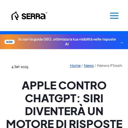
Vai
al
contenuto
Scopri la guida GEO, ottimizza la tua visibilità nelle risposte
NEW
AI
Home
/
News
/
News Flash
4 Set 2025
APPLE CONTRO
CHATGPT: SIRI
DIVENTERÀ UN
MOTORE DI RISPOSTE