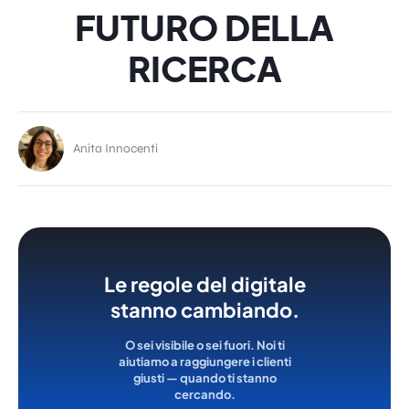
FUTURO DELLA
RICERCA
Anita Innocenti
Le regole del digitale
stanno cambiando.
O sei visibile o sei fuori. Noi ti
aiutiamo a raggiungere i clienti
giusti — quando ti stanno
cercando.