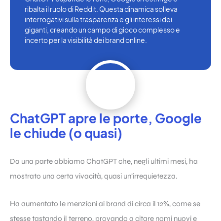
ribalta il ruolo di Reddit. Questa dinamica solleva
interrogativi sulla trasparenza e gli interessi dei
giganti, creando un campo di gioco complesso e
incerto per la visibilità dei brand online.
ChatGPT apre le porte, Google
le chiude (o quasi)
Da una parte abbiamo ChatGPT che, negli ultimi mesi, ha
mostrato una certa vivacità, quasi un’irrequietezza.
Ha aumentato le menzioni ai brand di circa il 12%, come se
stesse tastando il terreno, provando a citare nomi nuovi e