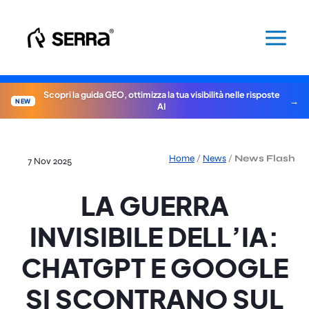
Vai
al
contenuto
Scopri la guida GEO, ottimizza la tua visibilità nelle risposte
NEW
AI
Home
/
News
/
News Flash
7 Nov 2025
LA GUERRA
INVISIBILE DELL’IA:
CHATGPT E GOOGLE
SI SCONTRANO SUL