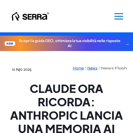
Vai
al
contenuto
Scopri la guida GEO, ottimizza la tua visibilità nelle risposte
NEW
AI
Home
/
News
/
News Flash
12 Ago 2025
CLAUDE ORA
RICORDA:
ANTHROPIC LANCIA
UNA MEMORIA AI