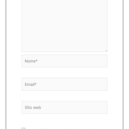
Nome*
Email*
Sito
web