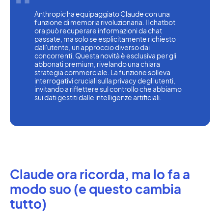
Anthropic ha equipaggiato Claude con una 
funzione di memoria rivoluzionaria. Il chatbot 
ora può recuperare informazioni da chat 
passate, ma solo se esplicitamente richiesto 
dall'utente, un approccio diverso dai 
concorrenti. Questa novità è esclusiva per gli 
abbonati premium, rivelando una chiara 
strategia commerciale. La funzione solleva 
interrogativi cruciali sulla privacy degli utenti, 
invitando a riflettere sul controllo che abbiamo 
sui dati gestiti dalle intelligenze artificiali.
Claude ora ricorda, ma lo fa a
modo suo (e questo cambia
tutto)