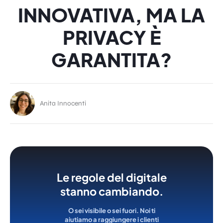
INNOVATIVA, MA LA
PRIVACY È
GARANTITA?
Anita Innocenti
Le regole del digitale
stanno cambiando.
O sei visibile o sei fuori. Noi ti
aiutiamo a raggiungere i clienti