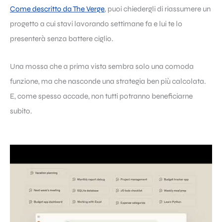
Come descritto da The Verge
, puoi chiedergli di riassumere un
progetto a cui stavi lavorando settimane fa e lui te lo
presenterà senza battere ciglio.
Una mossa che a prima vista sembra solo una comoda
funzione, ma che nasconde una strategia ben più calcolata.
E, come spesso accade, non tutti potranno beneficiarne
subito.