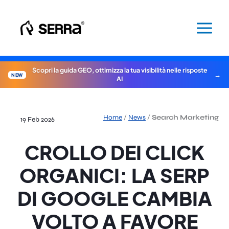
Vai
al
contenuto
Scopri la guida GEO, ottimizza la tua visibilità nelle risposte
NEW
AI
Home
/
News
/
Search Marketing
19 Feb 2026
CROLLO DEI CLICK
ORGANICI: LA SERP
DI GOOGLE CAMBIA
VOLTO A FAVORE