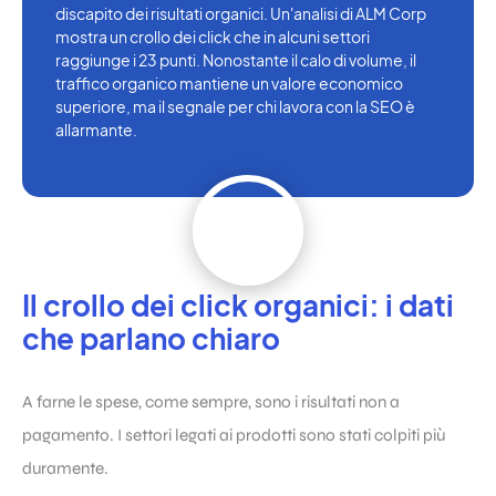
discapito dei risultati organici. Un'analisi di ALM Corp
mostra un crollo dei click che in alcuni settori
raggiunge i 23 punti. Nonostante il calo di volume, il
traffico organico mantiene un valore economico
superiore, ma il segnale per chi lavora con la SEO è
allarmante.
Il crollo dei click organici: i dati
che parlano chiaro
A farne le spese, come sempre, sono i risultati non a
pagamento. I settori legati ai prodotti sono stati colpiti più
duramente.