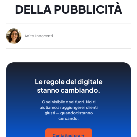
DELLA PUBBLICITÀ
Anita Innocenti
Le regole del digitale
stanno cambiando.
O sei visibile o sei fuori. Noi ti
aiutiamo a raggiungere i clienti
giusti — quando ti stanno
cercando.
Contattaci ora →