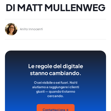
DI MATT MULLENWEG
Anita Innocenti
Le regole del digitale
stanno cambiando.
O sei visibile o sei fuori. Noi ti
aiutiamo a raggiungere i clienti
giusti — quando ti stanno
cercando.
Contattaci ora →