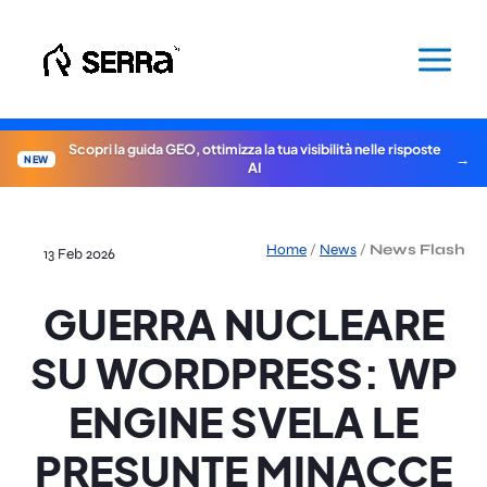
Vai
al
contenuto
Scopri la guida GEO, ottimizza la tua visibilità nelle risposte
NEW
AI
Home
/
News
/
News Flash
13 Feb 2026
GUERRA NUCLEARE
SU WORDPRESS: WP
ENGINE SVELA LE
PRESUNTE MINACCE