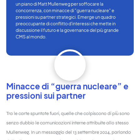
un piano di Matt Mullenweg per soffocare la
concorrenza, con minacce di "guerra nucleare" e
pressioni su partner strategici. Emerge un quadro
preoccupante di conflitto d'interessi che mette in
discussione il futuro e la governance del più grande
CMS al mondo.
Minacce di “guerra nucleare” e
pressioni sui partner
Tra le carte spuntate fuori, quelle che colpiscono di più sono
senza dubbio le comunicazioni interne attribuite allo stesso
Mullenweg. In un messaggio del 13 settembre 2024, parlando