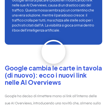
Google tenta di placare i publisher modificando i link
nelle sue AI Overviews, causa di un drastico calo del
traffico. Questa mossa sembra più un contentino che
una vera soluzione, mentre il paradosso cresce: il
traffico crolla per tutti, ma schizza alle stelle solo per i
pochi siti citati dall'IA. La visibilità si gioca ormai dentro
il box dell'intelligenza artificiale.
Google cambia le carte in tavola
(di nuovo): ecco i nuovi link
nelle AI Overviews
Google ha deciso di rimettere mano ai link all’interno delle
sue AI Overviews, introducendo una novità che, almeno sulla