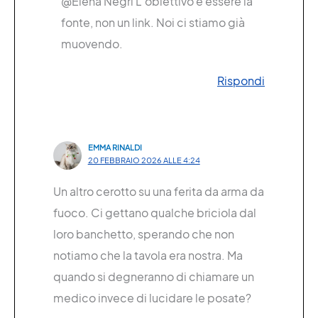
@Elena Negri L’obiettivo è essere la
fonte, non un link. Noi ci stiamo già
muovendo.
Rispondi
EMMA RINALDI
20 FEBBRAIO 2026 ALLE 4:24
Un altro cerotto su una ferita da arma da
fuoco. Ci gettano qualche briciola dal
loro banchetto, sperando che non
notiamo che la tavola era nostra. Ma
quando si degneranno di chiamare un
medico invece di lucidare le posate?