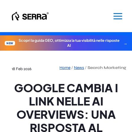
Vai
al
contenuto
Scopri la guida GEO, ottimizza la tua visibilità nelle risposte
NEW
AI
Home
/
News
/
Search Marketing
18 Feb 2026
GOOGLE CAMBIA I
LINK NELLE AI
OVERVIEWS: UNA
RISPOSTA AL