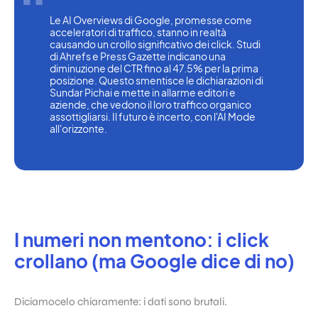
Le AI Overviews di Google, promesse come 
acceleratori di traffico, stanno in realtà 
causando un crollo significativo dei click. Studi 
di Ahrefs e Press Gazette indicano una 
diminuzione del CTR fino al 47.5% per la prima 
posizione. Questo smentisce le dichiarazioni di 
Sundar Pichai e mette in allarme editori e 
aziende, che vedono il loro traffico organico 
assottigliarsi. Il futuro è incerto, con l'AI Mode 
all'orizzonte.
I numeri non mentono: i click
crollano (ma Google dice di no)
Diciamocelo chiaramente: i dati sono brutali.