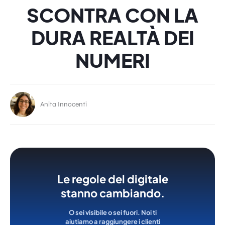
SCONTRA CON LA
DURA REALTÀ DEI
NUMERI
Anita Innocenti
Le regole del digitale
stanno cambiando.
O sei visibile o sei fuori. Noi ti
aiutiamo a raggiungere i clienti