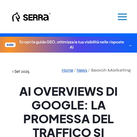
Vai
al
contenuto
Scopri la guida GEO, ottimizza la tua visibilità nelle risposte
NEW
AI
Home
/
News
/
Search Marketing
1 Set 2025
AI OVERVIEWS DI
GOOGLE: LA
PROMESSA DEL
TRAFFICO SI