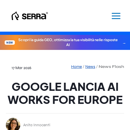
Vai
al
contenuto
Scopri la guida GEO, ottimizza la tua visibilità nelle risposte
NEW
AI
Home
/
News
/
News Flash
17 Mar 2026
GOOGLE LANCIA AI
WORKS FOR EUROPE
Anita Innocenti