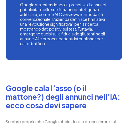
Google sta estendendo la presenza di annunci 
pubblicitari nelle sue funzioni di intelligenza 
artificiale, come le AI Overviews e la modalità 
conversazionale. L'azienda definisce l'iniziativa 
una "evoluzione significativa" per la ricerca, 
mostrando dati positivi sui test. Tuttavia, 
emergono dubbi sulla fiducia degli utenti negli 
annunci AI e preoccupazioni dai publisher per 
cali di traffico.
Google cala l’asso (o il
mattone?) degli annunci nell’IA:
ecco cosa devi sapere
Sembra proprio che Google abbia deciso di accelerare sul