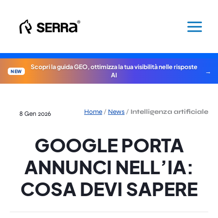
Vai
al
contenuto
Scopri la guida GEO, ottimizza la tua visibilità nelle risposte
NEW
AI
Home
/
News
/
Intelligenza artificiale
8 Gen 2026
GOOGLE PORTA
ANNUNCI NELL’IA:
COSA DEVI SAPERE