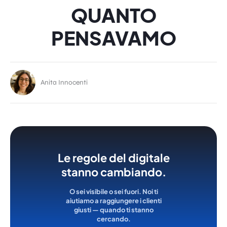
QUANTO
PENSAVAMO
Anita Innocenti
Le regole del digitale
stanno cambiando.
O sei visibile o sei fuori. Noi ti
aiutiamo a raggiungere i clienti
giusti — quando ti stanno
cercando.