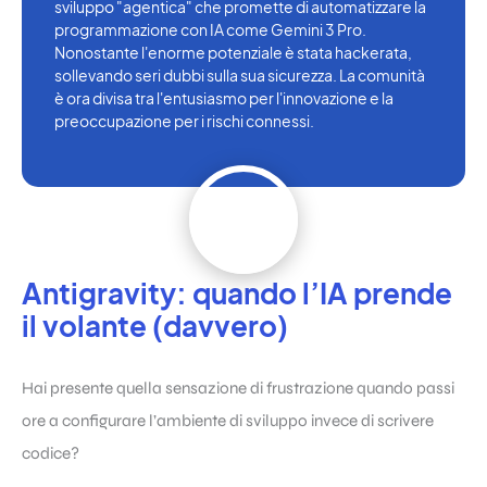
sviluppo "agentica" che promette di automatizzare la
programmazione con IA come Gemini 3 Pro.
Nonostante l'enorme potenziale è stata hackerata,
sollevando seri dubbi sulla sua sicurezza. La comunità
è ora divisa tra l'entusiasmo per l'innovazione e la
preoccupazione per i rischi connessi.
Antigravity: quando l’IA prende
il volante (davvero)
Hai presente quella sensazione di frustrazione quando passi
ore a configurare l’ambiente di sviluppo invece di scrivere
codice?