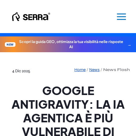
Vai
al
contenuto
Scopri la guida GEO, ottimizza la tua visibilità nelle risposte
NEW
AI
Home
/
News
/
News Flash
4 Dic 2025
GOOGLE
ANTIGRAVITY: LA IA
AGENTICA È PIÙ
VULNERABILE DI