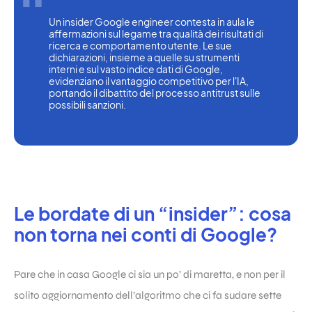
Un insider Google engineer contesta in aula le 
affermazioni sul legame tra qualità dei risultati di 
ricerca e comportamento utente. Le sue 
dichiarazioni, insieme a quelle su strumenti 
interni e sul vasto indice dati di Google, 
evidenziano il vantaggio competitivo per l'IA, 
portando il dibattito del processo antitrust sulle 
possibili sanzioni.
Le bordate di un “insider”: cosa
non torna nei conti di Google?
Pare che in casa Google ci sia un po’ di maretta, e non per il
solito aggiornamento dell’algoritmo che ci fa sudare sette