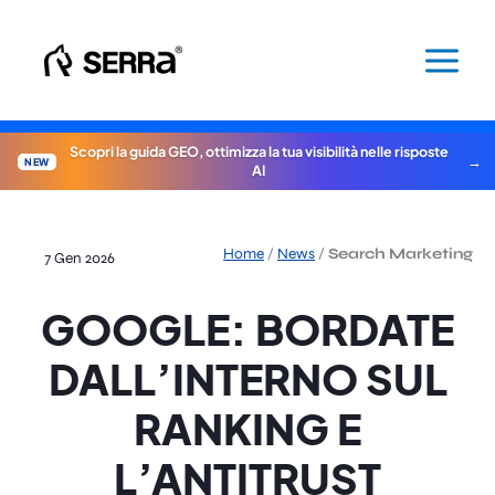
Vai
al
contenuto
Scopri la guida GEO, ottimizza la tua visibilità nelle risposte
NEW
AI
Home
/
News
/
Search Marketing
7 Gen 2026
GOOGLE: BORDATE
DALL’INTERNO SUL
RANKING E
L’ANTITRUST