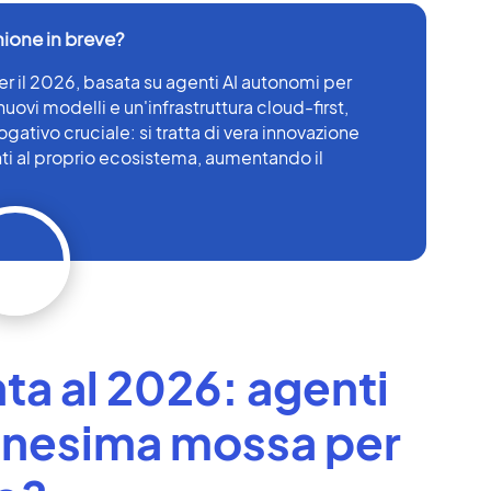
r il 2026, basata su agenti AI autonomi per
nuovi modelli e un'infrastruttura cloud-first,
gativo cruciale: si tratta di vera innovazione
nti al proprio ecosistema, aumentando il
a al 2026: agenti
ennesima mossa per