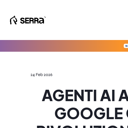
Vai
al
contenuto
N
24 Feb 2026
AGENTI AI 
GOOGLE 