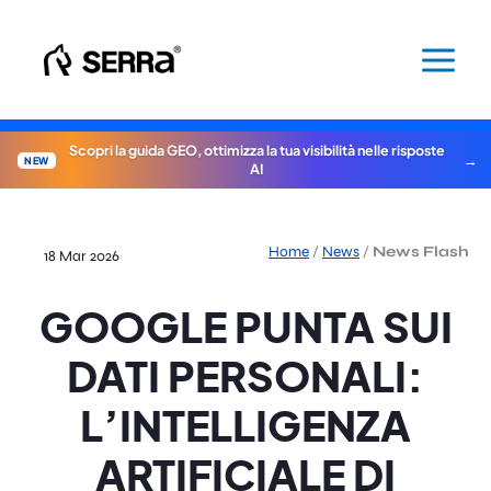
Vai
al
contenuto
Scopri la guida GEO, ottimizza la tua visibilità nelle risposte
NEW
AI
Home
/
News
/
News Flash
18 Mar 2026
GOOGLE PUNTA SUI
DATI PERSONALI:
L’INTELLIGENZA
ARTIFICIALE DI