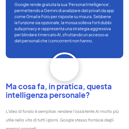
Google rende gratuita la sua 'Personal Intelligence',
permettendo a Gemini di analizzare dati privati da app
come Gmail e Foto per risposte su misura. Sebbene
la funzione sia opzionale, la mossa solleva forti dubbi
sulla privacy e rappresenta una strategia aggressiva
per blindare il mercato AI, sfruttando un accesso ai
dati personali che i concorrenti non hanno.
Ma cosa fa, in pratica, questa
intelligenza personale?
L’idea di fondo è semplice: rendere l’assistente AI molto più
utile nella vita di tutti i giorni. Google stessa fornisce degli
esempi concreti.