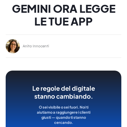
GEMINI ORA LEGGE
LE TUE APP
Anita Innocenti
Le regole del digitale
stanno cambiando.
O sei visibile o sei fuori. Noi ti
aiutiamo a raggiungere i clienti
giusti — quando ti stanno
cercando.