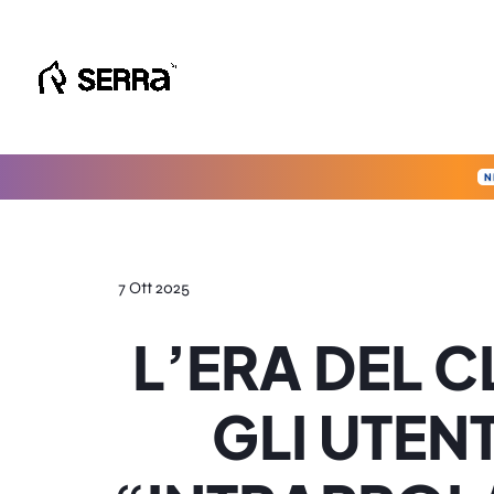
Vai
al
contenuto
N
7 Ott 2025
L’ERA DEL CL
GLI UTEN