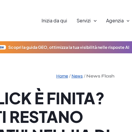
Inizia da qui
Servizi
Agenzia
Scopri la guida GEO, ottimizza la tua visibilità nelle risposte AI
EW
Home
/
News
/
News Flash
ICK È FINITA?
TI RESTANO