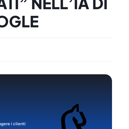
I” NELL’IA DI
OGLE
ngere i clienti