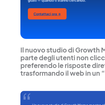
giusti — quando ti stanno cercando.
Contattaci ora →
Il nuovo studio di Growth 
parte degli utenti non clicca
preferendo le risposte diret
trasformando il web in un 
Un nuovo studio di Growth Memo mostra che l'