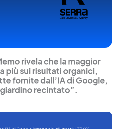
Memo rivela che la maggior
 più sui risultati organici,
te fornite dall’IA di Google,
“giardino recintato”.
IA di Google intrappola gli utenti: il 77.6% 