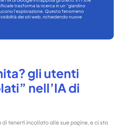
ificiale trasforma la ricerca in un "giardino 
iducono l'esplorazione. Questo fenomeno 
visibilità dei siti web, richiedendo nuove 
nita? gli utenti
ati” nell’IA di
 tenerti incollato alle sue pagine, e ci sta