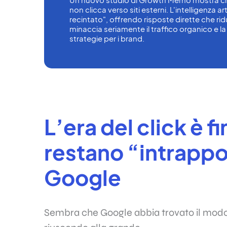
non clicca verso siti esterni. L'intelligenza art
recintato", offrendo risposte dirette che r
minaccia seriamente il traffico organico e la 
strategie per i brand.
L’era del click è fi
restano “intrappol
Google
Sembra che Google abbia trovato il modo di