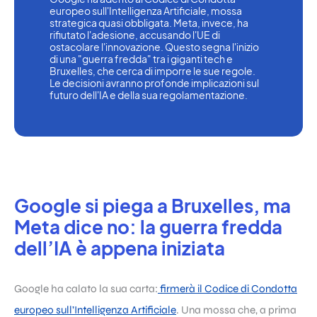
europeo sull'Intelligenza Artificiale, mossa 
strategica quasi obbligata. Meta, invece, ha 
rifiutato l'adesione, accusando l'UE di 
ostacolare l'innovazione. Questo segna l'inizio 
di una "guerra fredda" tra i giganti tech e 
Bruxelles, che cerca di imporre le sue regole. 
Le decisioni avranno profonde implicazioni sul 
futuro dell'IA e della sua regolamentazione.
Google si piega a Bruxelles, ma
Meta dice no: la guerra fredda
dell’IA è appena iniziata
Google ha calato la sua carta:
firmerà il Codice di Condotta
europeo sull’Intelligenza Artificiale
. Una mossa che, a prima