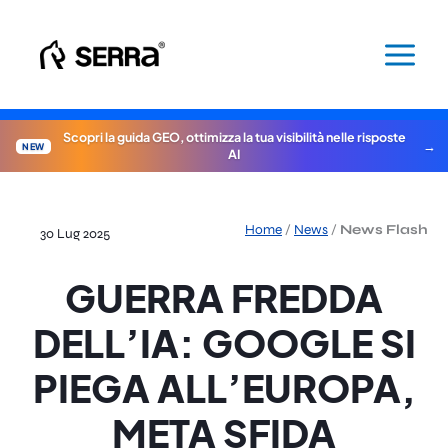
Vai
al
contenuto
Scopri la guida GEO, ottimizza la tua visibilità nelle risposte
NEW
AI
Home
/
News
/
News Flash
30 Lug 2025
GUERRA FREDDA
DELL’IA: GOOGLE SI
PIEGA ALL’EUROPA,
META SFIDA