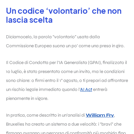
Un codice ‘volontario’ che non
lascia scelta
Diciamocelo, la parola “volontario” usata dalla
Commissione Europea suona un po’ come una presa in giro.
Il Codice di Condotta per l’IA Generalista (GPAI), finalizzato il
10 luglio, è stato presentato come un invito, ma le condizioni
sono chiare: o firmi entro il 1° agosto, o ti prepari ad affrontare
un rischio legale immediato quando l’
AI Act
entrerà
pienamente in vigore.
In pratica, come descritto in un’analisi di
William Fry
,
Bruxelles ha creato un sistema a due velocità: i “bravi” che
firmano avranno un percorso di conformità più morbido fino