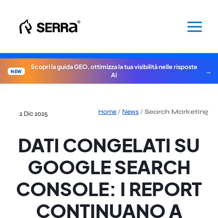
Vai
al
contenuto
Scopri la guida GEO, ottimizza la tua visibilità nelle risposte
NEW
AI
Home
/
News
/
Search Marketing
2 Dic 2025
DATI CONGELATI SU
GOOGLE SEARCH
CONSOLE: I REPORT
CONTINUANO A