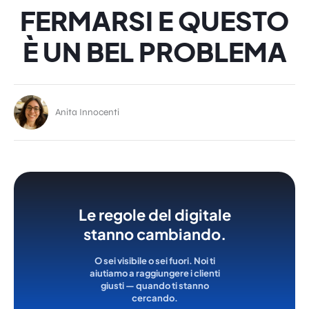
FERMARSI E QUESTO
È UN BEL PROBLEMA
Anita Innocenti
Le regole del digitale
stanno cambiando.
O sei visibile o sei fuori. Noi ti
aiutiamo a raggiungere i clienti
giusti — quando ti stanno
cercando.