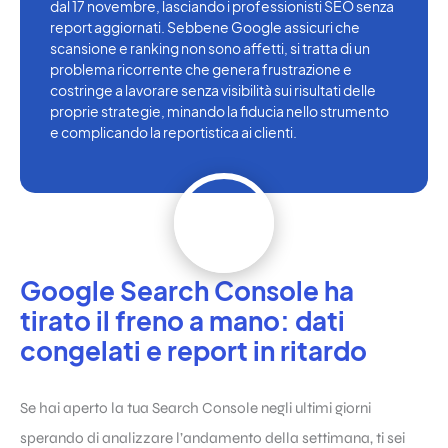
dal 17 novembre, lasciando i professionisti SEO senza
report aggiornati. Sebbene Google assicuri che
scansione e ranking non sono affetti, si tratta di un
problema ricorrente che genera frustrazione e
costringe a lavorare senza visibilità sui risultati delle
proprie strategie, minando la fiducia nello strumento
e complicando la reportistica ai clienti.
Google Search Console ha
tirato il freno a mano: dati
congelati e report in ritardo
Se hai aperto la tua Search Console negli ultimi giorni
sperando di analizzare l’andamento della settimana, ti sei