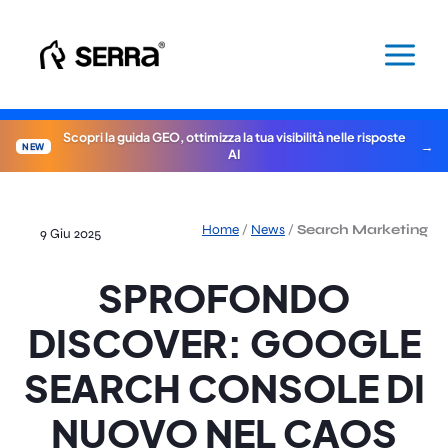
Vai
al
contenuto
Scopri la guida GEO, ottimizza la tua visibilità nelle risposte
NEW
AI
Home
/
News
/
Search Marketing
9 Giu 2025
SPROFONDO
DISCOVER: GOOGLE
SEARCH CONSOLE DI
NUOVO NEL CAOS