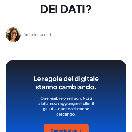
DEI DATI?
Anita Innocenti
Le regole del digitale
stanno cambiando.
O sei visibile o sei fuori. Noi ti
aiutiamo a raggiungere i clienti
giusti — quando ti stanno
cercando.
Contattaci ora →