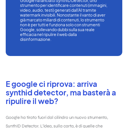
Google ha lanciato SynthID Detector, uno 
strumento per identificare contenuti (immagini, 
video, audio, testi) generati dall'AI tramite 
watermark invisibili. Nonostante il vanto di aver 
già marcato miliardi di contenuti, lo strumento 
non è per tutti e funziona solo con strumenti 
Google, sollevando dubbi sulla sua reale 
efficacia nel ripulire il web dalla 
disinformazione.
E google ci riprova: arriva
synthid detector, ma basterà a
ripulire il web?
Google ha tirato fuori dal cilindro un nuovo strumento,
SynthID Detector. L’idea, sulla carta, è di quelle che