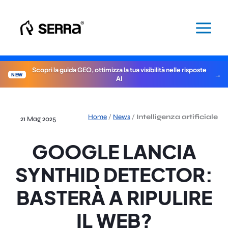
Vai
al
contenuto
Scopri la guida GEO, ottimizza la tua visibilità nelle risposte
NEW
AI
Home
/
News
/
Intelligenza artificiale
21 Mag 2025
GOOGLE LANCIA
SYNTHID DETECTOR:
BASTERÀ A RIPULIRE
IL WEB?