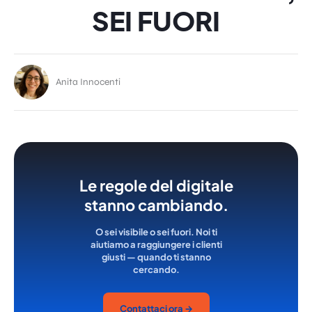
SEI FUORI
Anita Innocenti
Le regole del digitale
stanno cambiando.
O sei visibile o sei fuori. Noi ti
aiutiamo a raggiungere i clienti
giusti — quando ti stanno
cercando.
Contattaci ora →