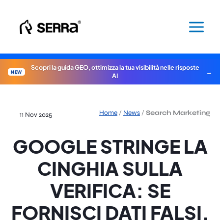
Vai
al
contenuto
Scopri la guida GEO, ottimizza la tua visibilità nelle risposte
NEW
AI
Home
/
News
/
Search Marketing
11 Nov 2025
GOOGLE STRINGE LA
CINGHIA SULLA
VERIFICA: SE
FORNISCI DATI FALSI,