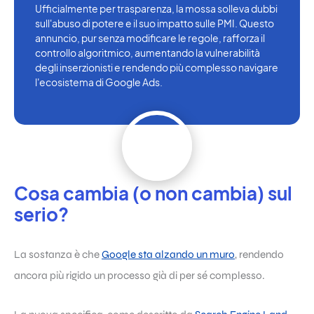
Ufficialmente per trasparenza, la mossa solleva dubbi
sull'abuso di potere e il suo impatto sulle PMI. Questo
annuncio, pur senza modificare le regole, rafforza il
controllo algoritmico, aumentando la vulnerabilità
degli inserzionisti e rendendo più complesso navigare
l'ecosistema di Google Ads.
Cosa cambia (o non cambia) sul
serio?
La sostanza è che
Google sta alzando un muro
, rendendo
ancora più rigido un processo già di per sé complesso.