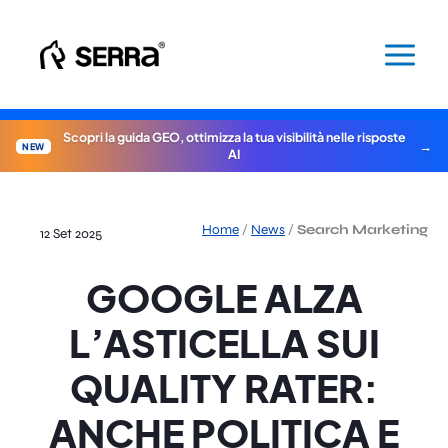
Vai
al
contenuto
Scopri la guida GEO, ottimizza la tua visibilità nelle risposte
NEW
AI
Home
/
News
/
Search Marketing
12 Set 2025
GOOGLE ALZA
L’ASTICELLA SUI
QUALITY RATER:
ANCHE POLITICA E