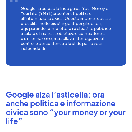
Google ha esteso le linee guida 'Your Money or 
Your Life' (YMYL) ai contenuti politici e 
all'informazione civica. Questo impone requisiti 
di qualità molto più stringenti per gli editori, 
equiparando temi elettorali e dibattito pubblico 
a salute e finanza. L'obiettivo è combattere la 
disinformazione, ma solleva interrogativi sul 
controllo dei contenuti e le sfide per le voci 
indipendenti.
Google alza l’asticella: ora
anche politica e informazione
civica sono “your money or your
life”