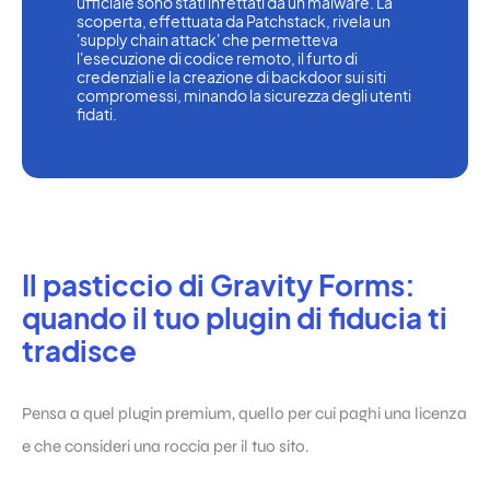
ufficiale sono stati infettati da un malware. La 
scoperta, effettuata da Patchstack, rivela un 
'supply chain attack' che permetteva 
l'esecuzione di codice remoto, il furto di 
credenziali e la creazione di backdoor sui siti 
compromessi, minando la sicurezza degli utenti 
fidati.
Il pasticcio di Gravity Forms:
quando il tuo plugin di fiducia ti
tradisce
Pensa a quel plugin premium, quello per cui paghi una licenza
e che consideri una roccia per il tuo sito.