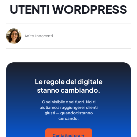
UTENTI WORDPRESS
Anita Innocenti
Le regole del digitale
stanno cambiando.
O sei visibile o sei fuori. Noi ti
aiutiamo a raggiungere i clienti
giusti — quando ti stanno
cercando.
Contattaci ora →