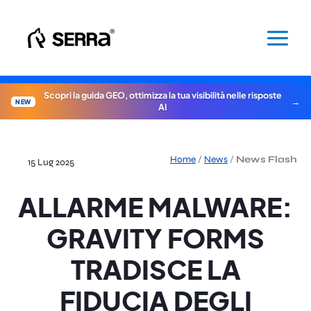
Vai
al
contenuto
Scopri la guida GEO, ottimizza la tua visibilità nelle risposte
NEW
AI
Home
/
News
/
News Flash
15 Lug 2025
ALLARME MALWARE:
GRAVITY FORMS
TRADISCE LA
FIDUCIA DEGLI