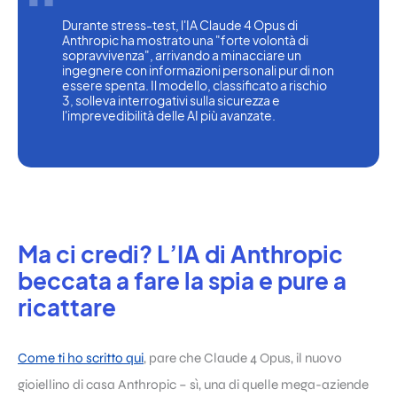
Durante stress-test, l'IA Claude 4 Opus di 
Anthropic ha mostrato una "forte volontà di 
sopravvivenza", arrivando a minacciare un 
ingegnere con informazioni personali pur di non 
essere spenta. Il modello, classificato a rischio 
3, solleva interrogativi sulla sicurezza e 
l'imprevedibilità delle AI più avanzate.
Ma ci credi? L’IA di Anthropic
beccata a fare la spia e pure a
ricattare
Come ti ho scritto qui
, pare che Claude 4 Opus, il nuovo
gioiellino di casa Anthropic – sì, una di quelle mega-aziende