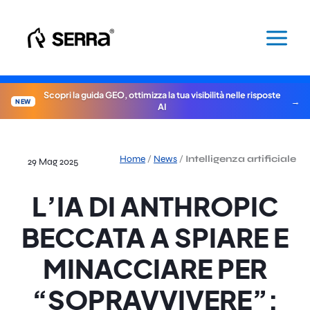
Vai
al
contenuto
Scopri la guida GEO, ottimizza la tua visibilità nelle risposte
NEW
AI
Home
/
News
/
Intelligenza artificiale
29 Mag 2025
L’IA DI ANTHROPIC
BECCATA A SPIARE E
MINACCIARE PER
“SOPRAVVIVERE”: