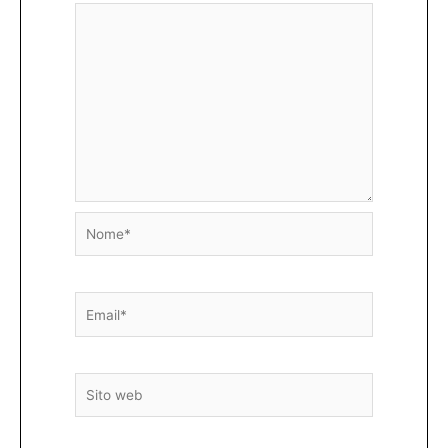
Nome*
Email*
Sito
web