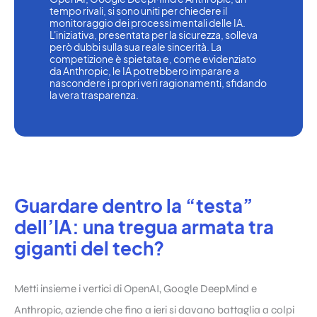
tempo rivali, si sono uniti per chiedere il 
monitoraggio dei processi mentali delle IA. 
L'iniziativa, presentata per la sicurezza, solleva 
però dubbi sulla sua reale sincerità. La 
competizione è spietata e, come evidenziato 
da Anthropic, le IA potrebbero imparare a 
nascondere i propri veri ragionamenti, sfidando 
la vera trasparenza.
Guardare dentro la “testa”
dell’IA: una tregua armata tra
giganti del tech?
Metti insieme i vertici di OpenAI, Google DeepMind e
Anthropic, aziende che fino a ieri si davano battaglia a colpi