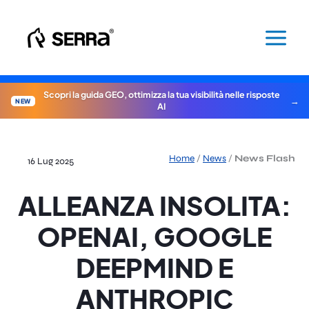
Vai
al
contenuto
Scopri la guida GEO, ottimizza la tua visibilità nelle risposte
NEW
AI
Home
/
News
/
News Flash
16 Lug 2025
ALLEANZA INSOLITA:
OPENAI, GOOGLE
DEEPMIND E
ANTHROPIC