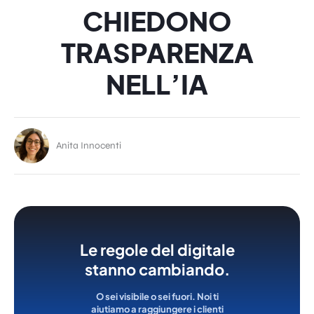
CHIEDONO
TRASPARENZA
NELL’IA
Anita Innocenti
Le regole del digitale
stanno cambiando.
O sei visibile o sei fuori. Noi ti
aiutiamo a raggiungere i clienti