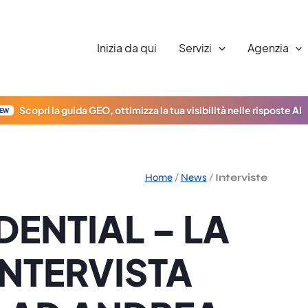
Inizia da qui
Servizi
Agenzia
Scopri la guida GEO, ottimizza la tua visibilità nelle risposte AI
EW
Home
/
News
/
Interviste
ENTIAL – LA
NTERVISTA