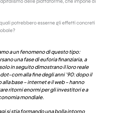
capitalismo delle piattaforme, che impone di
quali potrebbero esserne gli effetti concreti
lobale?
iamo a un fenomeno di questo tipo:
sano una fase di euforia finanziaria, a
solo in seguito dimostrano il loro reale
 dot-com alla fine degli anni ’90: dopo il
 alla base – internet e il web – hanno
re ritorni enormi per gli investitori e a
economia mondiale.
gi si stia formando una bolla intorno