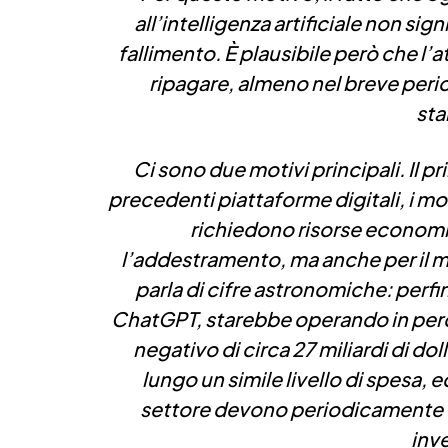
all’intelligenza artificiale non sig
fallimento.
È plausibile però che l’a
ripagare, almeno nel breve per
sta
Ci sono due motivi principali. Il pr
precedenti piattaforme digitali, i mod
richiedono risorse econom
l’addestramento, ma anche per il ma
parla di cifre astronomiche: perf
ChatGPT, starebbe operando in perdi
negativo di circa 27 miliardi di do
lungo un simile livello di spesa, 
settore devono periodicamente to
inve