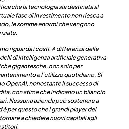
nifica che la tecnologia sia destinata al
ttuale fase di investimento non riesca a
iodo, le somme enormi che vengono
nziate
.
imo riguarda i costi. A differenza delle
elli di intelligenza artificiale generativa
iche gigantesche
, non solo per
ntenimento e l’utilizzo quotidiano. Si
ino OpenAI, nonostante il successo di
ta, con stime che indicano un bilancio
llari. Nessuna azienda può sostenere a
ed è per questo che i grandi player del
rnare a chiedere nuovi capitali agli
stitori.