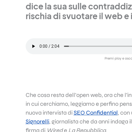
dice la sua sulle contraddi
rischia di svuotare il web e 
Premi play e ascolt
Che cosa resta dell’open web, ora che l’in
in cui cerchiamo, leggiamo e perfino pen
nuova intervista di
SEO Confidential
, con
Signorelli
, giornalista che da anni indaga i
firma di
Wired
e
La Repubblica
.