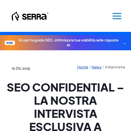
Vai
al
contenuto
Scopri la guida GEO, ottimizza la tua visibilità nelle risposte
NEW
AI
Home
/
News
/
Interviste
19 Dic 2025
SEO CONFIDENTIAL –
LA NOSTRA
INTERVISTA
ESCLUSIVA A