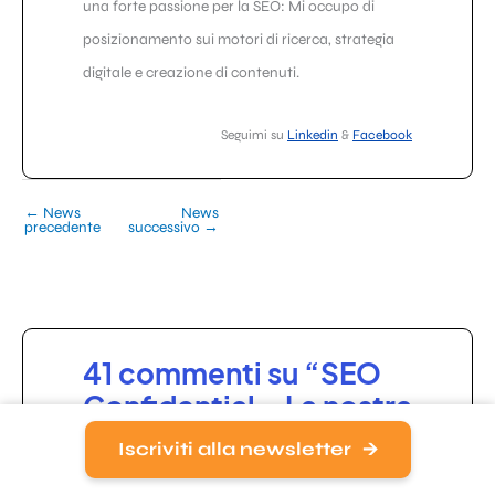
una forte passione per la SEO: Mi occupo di
posizionamento sui motori di ricerca, strategia
digitale e creazione di contenuti.
Seguimi su
Linkedin
&
Facebook
←
News
News
precedente
successivo
→
41 commenti su “SEO
Confidential – La nostra
intervista esclusiva a
Iscriviti alla newsletter
Johannes Beus, il