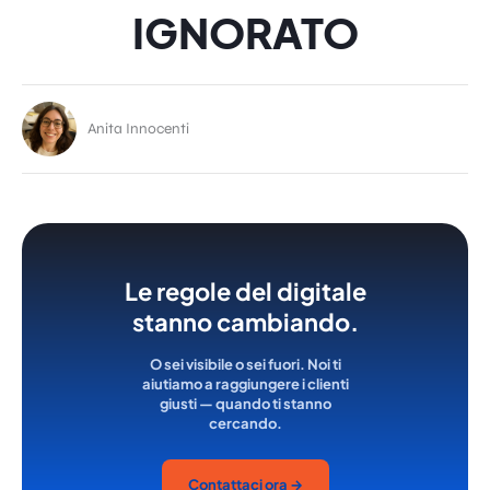
IGNORATO
Anita Innocenti
Le regole del digitale
stanno cambiando.
O sei visibile o sei fuori. Noi ti
aiutiamo a raggiungere i clienti
giusti — quando ti stanno
cercando.
Contattaci ora →