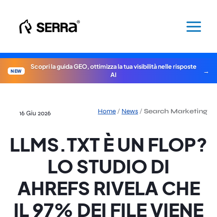
Vai
al
contenuto
Scopri la guida GEO, ottimizza la tua visibilità nelle risposte
NEW
AI
Home
/
News
/
Search Marketing
16 Giu 2026
LLMS.TXT È UN FLOP?
LO STUDIO DI
AHREFS RIVELA CHE
IL 97% DEI FILE VIENE