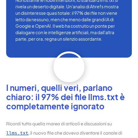
Nonostante le nobili intenzioni, lo standard llms.txt si
rivela un deserto digitale. Un'analisi di Ahrefs mostra
un disinteresse quasi totale: il 97% dei file non viene
letto da nessuno, men che meno dalle grandi IA di
Google e OpenAI. Il web ha costruito un ponte per
dialogare con le intelligenze artificiali, ma dall'altra
parte, per ora, regna un silenzio assordante.
I numeri, quelli veri, parlano
chiaro: il 97% dei file llms.txt è
completamente ignorato
Ricordi tutta quella marea di articoli e discussioni su
llms.txt
, il nuovo file che doveva diventare il canale di