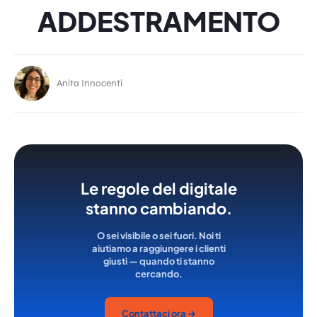
ADDESTRAMENTO
Anita Innocenti
Le regole del digitale
stanno cambiando.
O sei visibile o sei fuori. Noi ti
aiutiamo a raggiungere i clienti
giusti — quando ti stanno
cercando.
Contattaci ora →