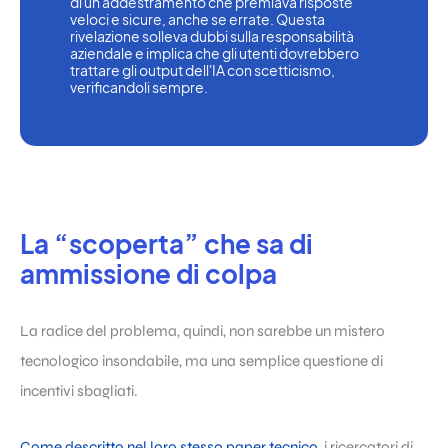
di un addestramento che premiava risposte 
veloci e sicure, anche se errate. Questa 
rivelazione solleva dubbi sulla responsabilità 
aziendale e implica che gli utenti dovrebbero 
trattare gli output dell'IA con scetticismo, 
verificandoli sempre.
La “scoperta” che sa di
ammissione di colpa
La radice del problema, quindi, non sarebbe un mistero
tecnologico insondabile, ma una semplice questione di
incentivi sbagliati.
Come descritto nel loro stesso paper tecnico
, i ricercatori di