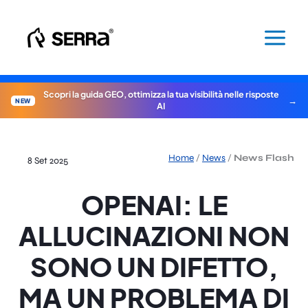
Vai
al
contenuto
Scopri la guida GEO, ottimizza la tua visibilità nelle risposte
NEW
AI
Home
/
News
/
News Flash
8 Set 2025
OPENAI: LE
ALLUCINAZIONI NON
SONO UN DIFETTO,
MA UN PROBLEMA DI