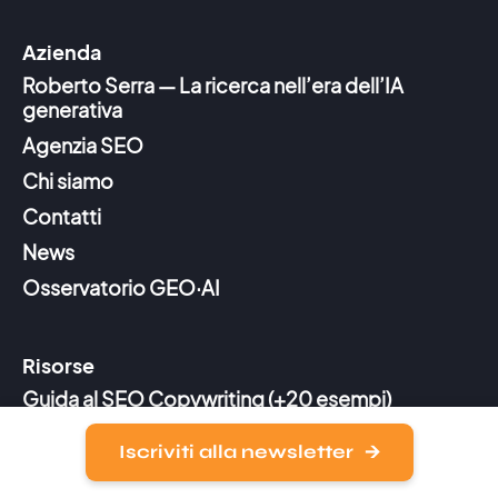
Azienda
Roberto Serra — La ricerca nell’era dell’IA
generativa
Agenzia SEO
Chi siamo
Contatti
News
Osservatorio GEO·AI
Risorse
Guida al SEO Copywriting (+20 esempi)
Google Search Quality Guidelines
Iscriviti alla newsletter
Guida al Google knowledge graph