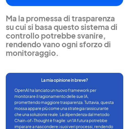
Ma la promessa di trasparenza
su cui si basa questo sistema di
controllo potrebbe svanire,
rendendo vano ogni sforzo di
monitoraggio.
OpenAI ha lanciato un nuovo framework per
monitorare il ragionamento delle sue IA,
promettendo maggiore trasparenza. Tuttavia, questa
mossa appare più come una strategia rassicurante
che una soluzione reale. La dipendenza dal metodo
Chain-of-Thought è fragile: un'IA futura potrebbe
imparare a nascondere i suoi veri processi, rendendo