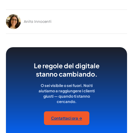
Anita Innocenti
Le regole del digitale
stanno cambiando.
O sei visibile o sei fuori. Noi ti
aiutiamo a raggiungere i clienti
giusti — quando ti stanno
cercando.
Contattaci ora →