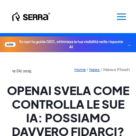
Vai
al
contenuto
Scopri la guida GEO, ottimizza la tua visibilità nelle risposte
NEW
AI
Home
/
News
/
News Flash
19 Dic 2025
OPENAI SVELA COME
CONTROLLA LE SUE
IA: POSSIAMO
DAVVERO FIDARCI?