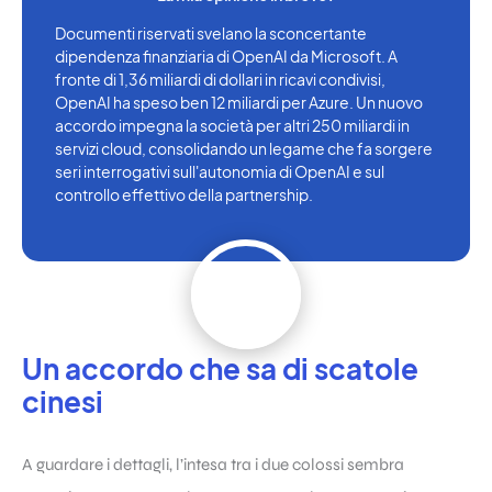
Documenti riservati svelano la sconcertante
dipendenza finanziaria di OpenAI da Microsoft. A
fronte di 1,36 miliardi di dollari in ricavi condivisi,
OpenAI ha speso ben 12 miliardi per Azure. Un nuovo
accordo impegna la società per altri 250 miliardi in
servizi cloud, consolidando un legame che fa sorgere
seri interrogativi sull'autonomia di OpenAI e sul
controllo effettivo della partnership.
Un accordo che sa di scatole
cinesi
A guardare i dettagli, l’intesa tra i due colossi sembra