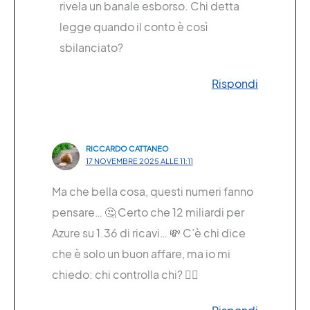
rivela un banale esborso. Chi detta
legge quando il conto è così
sbilanciato?
Rispondi
RICCARDO CATTANEO
17 NOVEMBRE 2025 ALLE 11:11
Ma che bella cosa, questi numeri fanno
pensare… 🤔 Certo che 12 miliardi per
Azure su 1.36 di ricavi… 💸 C’è chi dice
che è solo un buon affare, ma io mi
chiedo: chi controlla chi? 🕵️‍♂️