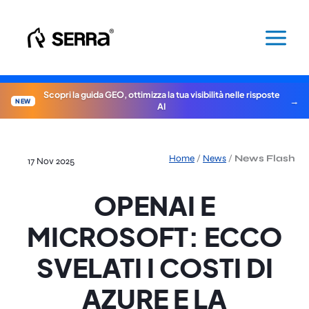
Vai
al
contenuto
Scopri la guida GEO, ottimizza la tua visibilità nelle risposte
NEW
AI
Home
/
News
/
News Flash
17 Nov 2025
OPENAI E
MICROSOFT: ECCO
SVELATI I COSTI DI
AZURE E LA