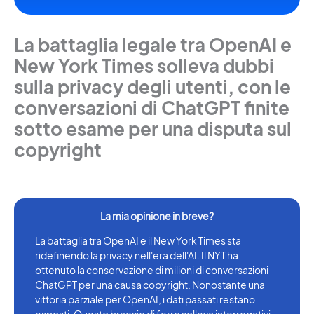
La battaglia legale tra OpenAI e
New York Times solleva dubbi
sulla privacy degli utenti, con le
conversazioni di ChatGPT finite
sotto esame per una disputa sul
copyright
La battaglia tra OpenAI e il New York Times sta
ridefinendo la privacy nell'era dell'AI. Il NYT ha
ottenuto la conservazione di milioni di conversazioni
ChatGPT per una causa copyright. Nonostante una
vittoria parziale per OpenAI, i dati passati restano