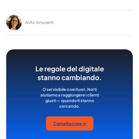
Anita Innocenti
Le regole del digitale
stanno cambiando.
O sei visibile o sei fuori. Noi ti
aiutiamo a raggiungere i clienti
giusti — quando ti stanno
cercando.
Contattaci ora →