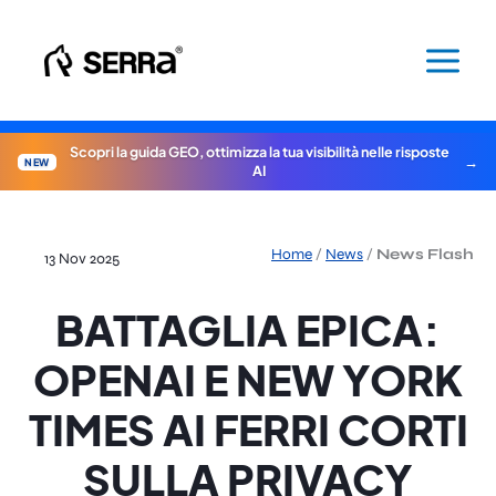
Vai
al
contenuto
Scopri la guida GEO, ottimizza la tua visibilità nelle risposte
NEW
AI
Home
/
News
/
News Flash
13 Nov 2025
BATTAGLIA EPICA:
OPENAI E NEW YORK
TIMES AI FERRI CORTI
SULLA PRIVACY