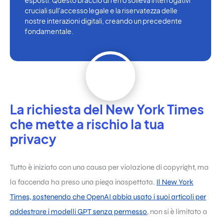
esposti. Questo braccio di ferro solleva interrogativi
cruciali sull'accesso legale e la riservatezza delle
nostre interazioni digitali, creando un precedente
fondamentale.
La richiesta del New York Times
che mette a rischio la tua
privacy
Tutto è iniziato con una causa per violazione di copyright, ma
la faccenda ha preso una piega inaspettata.
Il New York
Times, sostenendo che OpenAI abbia usato i suoi articoli per
addestrare i modelli GPT senza permesso
, non si è limitato a