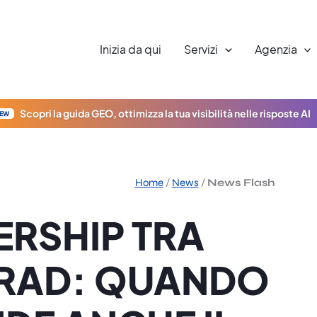
Inizia da qui
Servizi
Agenzia
Scopri la guida GEO, ottimizza la tua visibilità nelle risposte AI
EW
Home
/
News
/
News Flash
ERSHIP TRA
ORAD: QUANDO