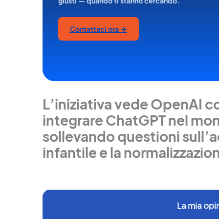
giusti — quando ti stanno cercando.
Contattaci ora →
L’iniziativa vede OpenAI c
integrare ChatGPT nel mon
sollevando questioni sull’
infantile e la normalizzazion