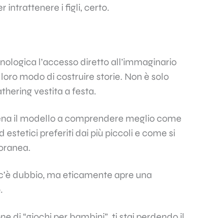
ntrattenere i figli, certo.
nologica l’accesso diretto all’immaginario
l loro modo di costruire storie. Non è solo
thering vestita a festa.
allena il modello a comprendere meglio come
 estetici preferiti dai più piccoli e come si
poranea.
n c’è dubbio, ma eticamente apre una
.
e di “giochi per bambini”, ti stai perdendo il