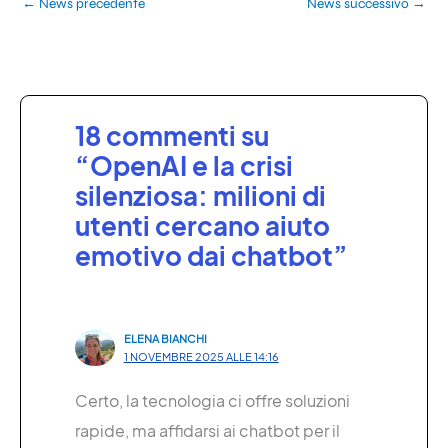
←
News precedente
News successivo
→
18 commenti su
“OpenAI e la crisi
silenziosa: milioni di
utenti cercano aiuto
emotivo dai chatbot”
ELENA BIANCHI
1 NOVEMBRE 2025 ALLE 14:16
Certo, la tecnologia ci offre soluzioni
rapide, ma affidarsi ai chatbot per il