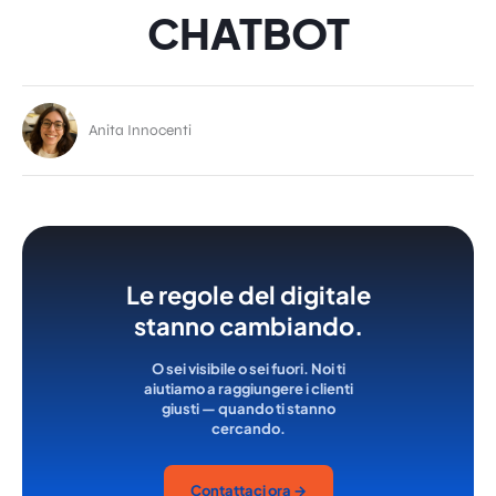
CHATBOT
Anita Innocenti
Le regole del digitale
stanno cambiando.
O sei visibile o sei fuori. Noi ti
aiutiamo a raggiungere i clienti
giusti — quando ti stanno
cercando.
Contattaci ora →