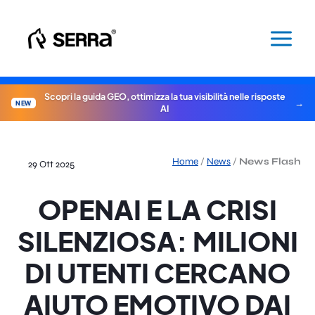
Vai
al
contenuto
Scopri la guida GEO, ottimizza la tua visibilità nelle risposte
NEW
AI
Home
/
News
/
News Flash
29 Ott 2025
OPENAI E LA CRISI
SILENZIOSA: MILIONI
DI UTENTI CERCANO
AIUTO EMOTIVO DAI