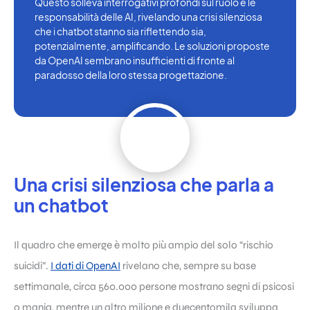
Questo solleva interrogativi profondi sul ruolo e le
responsabilità delle AI, rivelando una crisi silenziosa
che i chatbot stanno sia riflettendo sia,
potenzialmente, amplificando. Le soluzioni proposte
da OpenAI sembrano insufficienti di fronte al
paradosso della loro stessa progettazione.
Una crisi silenziosa che parla a
un chatbot
Il quadro che emerge è molto più ampio del solo “rischio
suicidi”.
I dati di OpenAI
rivelano che, sempre su base
settimanale, circa 560.000 persone mostrano segni di psicosi
o mania, mentre un altro milione e duecentomila sviluppa