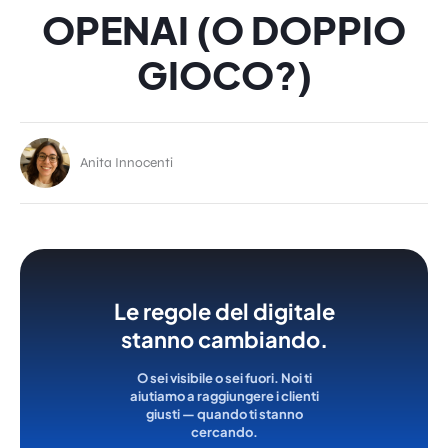
OPENAI (O DOPPIO
GIOCO?)
Anita Innocenti
Le regole del digitale
stanno cambiando.
O sei visibile o sei fuori. Noi ti
aiutiamo a raggiungere i clienti
giusti — quando ti stanno
cercando.