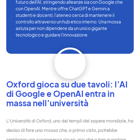
futuro dell'AI, stringendo alleanze sia con Google che
con OpenAI. Mentre offre ChatGPT e Gemini a
studenti e docenti, l'ateneo cerca di mantenere il
controllo attraverso un hub etico interno. Una mossa
astuta per non dipendere da un unico gigante
tecnologico e guidare l'innovazione.
Oxford gioca su due tavoli: l’AI
di Google e OpenAI entra in
massa nell’università
L’Università di Oxford, uno dei templi del sapere mondiale, ha
deciso di fare una mossa che, a prima vista, potrebbe
sembrare una scommessa sicura, ma che a ben guardare