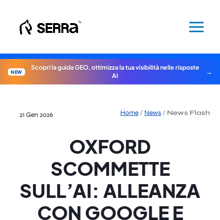
Vai
al
contenuto
Scopri la guida GEO, ottimizza la tua visibilità nelle risposte
NEW
AI
Home
/
News
/
News Flash
21 Gen 2026
OXFORD
SCOMMETTE
SULL’AI: ALLEANZA
CON GOOGLE E