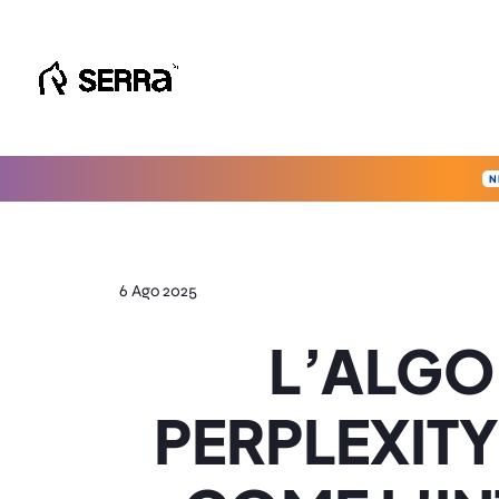
Vai
al
contenuto
N
6 Ago 2025
L’ALGO
PERPLEXITY