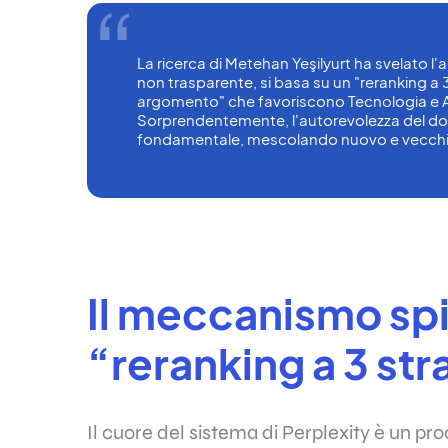
La ricerca di Metehan Yeşilyurt ha svelato l'al
non trasparente, si basa su un "reranking a 3 
argomento" che favoriscono Tecnologia e AI
Sorprendentemente, l'autorevolezza del domi
fondamentale, mescolando nuovo e vecch
Il meccanismo spi
“reranking a 3 str
Il cuore del sistema di Perplexity è un pro