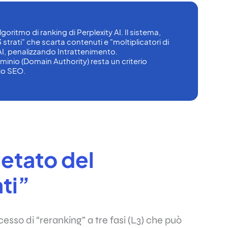
goritmo di ranking di Perplexity AI. Il sistema, 
strati" che scarta contenuti e "moltiplicatori di 
, penalizzando Intrattenimento. 
nio (Domain Authority) resta un criterio 
io SEO.
etato del
ati”
cesso di “reranking” a tre fasi (L3) che può