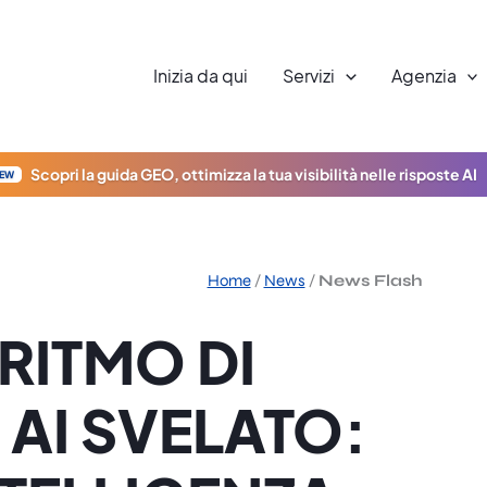
Inizia da qui
Servizi
Agenzia
Scopri la guida GEO, ottimizza la tua visibilità nelle risposte AI
EW
Home
/
News
/
News Flash
RITMO DI
 AI SVELATO: