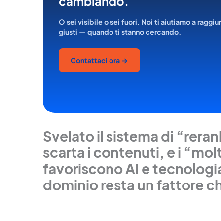
cambiando.
O sei visibile o sei fuori. Noi ti aiutiamo a raggiu
giusti — quando ti stanno cercando.
Contattaci ora →
Svelato il sistema di “reran
scarta i contenuti, e i “mo
favoriscono AI e tecnologi
dominio resta un fattore c