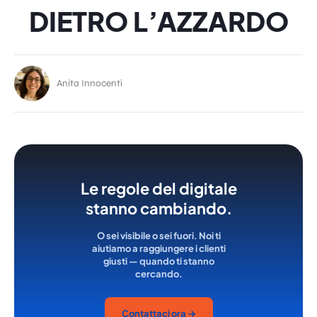
DIETRO L’AZZARDO
Anita Innocenti
Le regole del digitale
stanno cambiando.
O sei visibile o sei fuori. Noi ti
aiutiamo a raggiungere i clienti
giusti — quando ti stanno
cercando.
Contattaci ora →