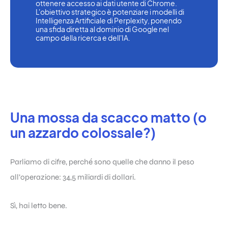
ottenere accesso ai dati utente di Chrome. 
L'obiettivo strategico è potenziare i modelli di 
Intelligenza Artificiale di Perplexity, ponendo 
una sfida diretta al dominio di Google nel 
campo della ricerca e dell'IA.
Una mossa da scacco matto (o
un azzardo colossale?)
Parliamo di cifre, perché sono quelle che danno il peso
all’operazione: 34,5 miliardi di dollari.
Sì, hai letto bene.