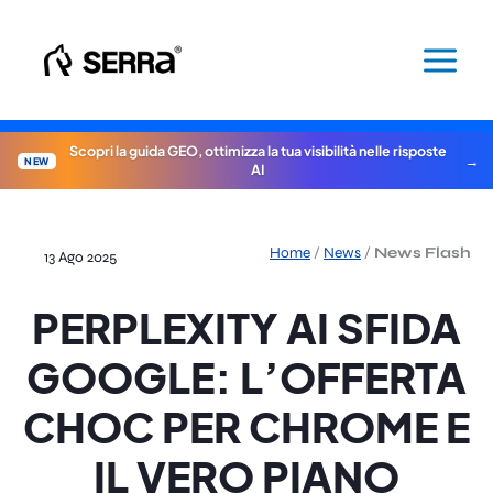
Vai
al
contenuto
Scopri la guida GEO, ottimizza la tua visibilità nelle risposte
NEW
AI
Home
/
News
/
News Flash
13 Ago 2025
PERPLEXITY AI SFIDA
GOOGLE: L’OFFERTA
CHOC PER CHROME E
IL VERO PIANO