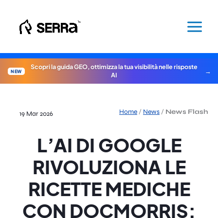
Vai
al
contenuto
Scopri la guida GEO, ottimizza la tua visibilità nelle risposte
NEW
AI
Home
/
News
/
News Flash
19 Mar 2026
L’AI DI GOOGLE
RIVOLUZIONA LE
RICETTE MEDICHE
CON DOCMORRIS: