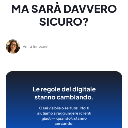
MA SARÀ DAVVERO
SICURO?
Anita Innocenti
Le regole del digitale
stanno cambiando.
O sei visibile o sei fuori. Noi ti
aiutiamo a raggiungere i clienti
giusti — quando ti stanno
cercando.