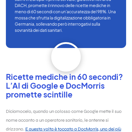
DACH, promette il rinnovo delle ricette mediche in
meno di 60 secondi con un'accuratezza del 98%. Una
mossa che sfrutta la digitalizzazione obbligatoria in
Germania, sollevando però interrogativi sulla
sovranità dei dati sanitari.
Ricette mediche in 60 secondi?
L’AI di Google e DocMorris
promette scintille
Diciamocelo, quando un colosso come Google mette il suo
nome accanto a un operatore sanitario, le antenne si
drizzano.
E questa volta è toccato a DocMorris, uno dei più