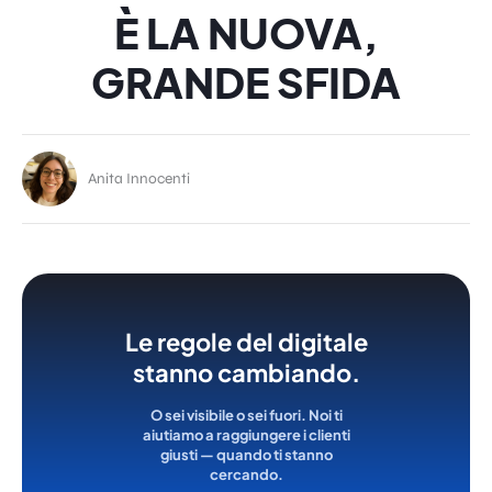
È LA NUOVA,
GRANDE SFIDA
Anita Innocenti
Le regole del digitale
stanno cambiando.
O sei visibile o sei fuori. Noi ti
aiutiamo a raggiungere i clienti
giusti — quando ti stanno
cercando.