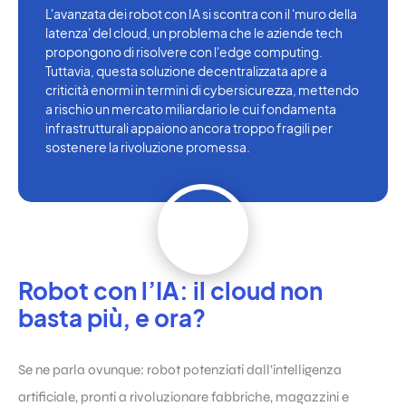
L'avanzata dei robot con IA si scontra con il 'muro della
latenza' del cloud, un problema che le aziende tech
propongono di risolvere con l'edge computing.
Tuttavia, questa soluzione decentralizzata apre a
criticità enormi in termini di cybersicurezza, mettendo
a rischio un mercato miliardario le cui fondamenta
infrastrutturali appaiono ancora troppo fragili per
sostenere la rivoluzione promessa.
Robot con l’IA: il cloud non
basta più, e ora?
Se ne parla ovunque: robot potenziati dall’intelligenza
artificiale, pronti a rivoluzionare fabbriche, magazzini e