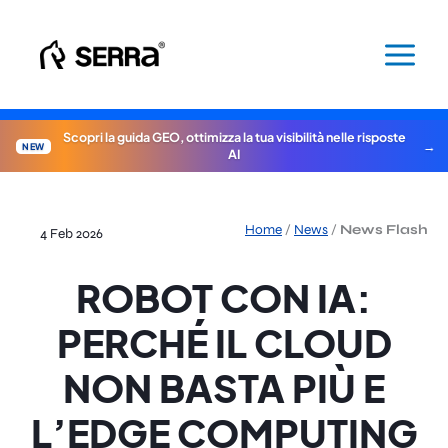
Vai
al
contenuto
Scopri la guida GEO, ottimizza la tua visibilità nelle risposte
NEW
AI
Home
/
News
/
News Flash
4 Feb 2026
ROBOT CON IA:
PERCHÉ IL CLOUD
NON BASTA PIÙ E
L’EDGE COMPUTING