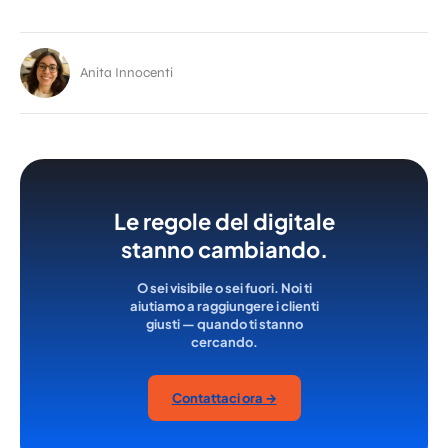
Anita Innocenti
Le regole del digitale
stanno cambiando.
O sei visibile o sei fuori. Noi ti
aiutiamo a raggiungere i clienti
giusti — quando ti stanno
cercando.
Contattaci ora →