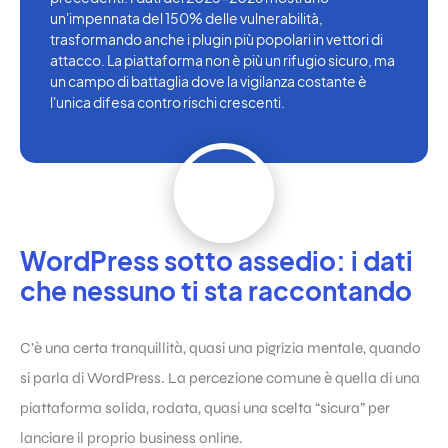
un'impennata del 150% delle vulnerabilità,
trasformando anche i plugin più popolari in vettori di
attacco. La piattaforma non è più un rifugio sicuro, ma
un campo di battaglia dove la vigilanza costante è
l'unica difesa contro rischi crescenti.
WordPress sotto assedio: i dati
che nessuno ti sta raccontando
C’è una certa tranquillità, quasi una pigrizia mentale, quando
si parla di WordPress. La percezione comune è quella di una
piattaforma solida, rodata, quasi una scelta “sicura” per
lanciare il proprio business online.