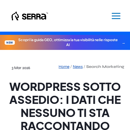
Vai
al
contenuto
Scopri la guida GEO, ottimizza la tua visibilità nelle risposte
NEW
AI
Home
/
News
/
Search Marketing
3 Mar 2026
WORDPRESS SOTTO
ASSEDIO: I DATI CHE
NESSUNO TI STA
RACCONTANDO