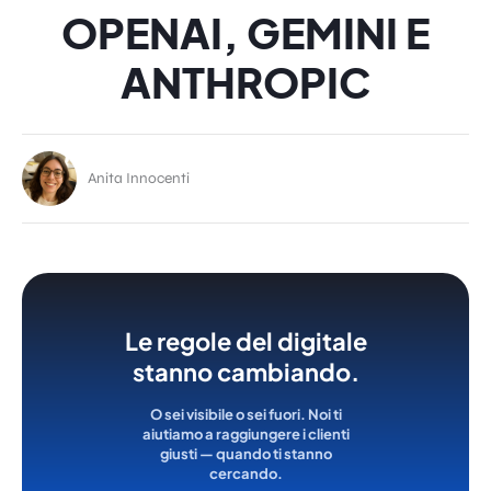
OPENAI, GEMINI E
ANTHROPIC
Anita Innocenti
Le regole del digitale
stanno cambiando.
O sei visibile o sei fuori. Noi ti
aiutiamo a raggiungere i clienti
giusti — quando ti stanno
cercando.