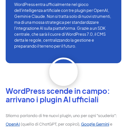
WordPress entra ufficialmente nel gioco
dell'intelligenza artificiale con tre plugin per OpenAI,
Gemini e Claude. Non si tratta solo di nuovi strumenti,
ma di una mossa strategica per standardizzare
l'integrazione AI sulla piattaforma. Grazie a un SDK
centrale, che sarà il cuore di WordPress 7.0, il CMS
detta le regole, centralizzando la gestione e
preparando il terreno per il futuro.
WordPress scende in campo:
arrivano i plugin AI ufficiali
Stiamo parlando di tre nuovi plugin, uno per ogni “scuderia”:
OpenAI
(quella di ChatGPT, per capirci),
Google Gemini
e