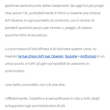
gestione centralizzata delle credenziali. Se oggi hai più plugin
che usano l’IA, probabilmente ti ritrovi a inserire una chiave
API diversa in ogni pannello di controllo, con il rischio di
perderti qualche pezzo per strada o, peggio, di creare
qualche falla di sicurezza.
La promessa di WordPress è di risolvere questo caos: tu
inserisci
le tue chiavi API per OpenAI
,
Google
e
Anthropic
in un
unico posto, e tutti i plugin compatibili le useranno in
automatico.
Una bella comodità, non c’è che dire.
Ufficialmente, l’obiettivo è semplificare la vita a tutti, dagli
sviluppatori agli amministratori di siti.