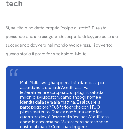
tech
Sì, nel titolo ho detto proprio “colpo di stato”. E se stai
pensando che stia esagerando, aspetta di leggere cosa sta
succedendo davvero nel mondo WordPress. Ti avverto:
questa storia ti potrà far arrabbiare. Molto.
Matt Mullenweg ha appena fatto la mossa più 
assurda nella storia di WordPress. Ha 
letteralmente espropriato un plugin usato da 
milioni di sviluppatori, cambiandogli nome e 
identità dalla sera alla mattina. E sai qual è la 
parte peggiore? Può farlo anche con il TUO 
plugin preferito. Questa non è una semplice 
guerra tra dev: è l'inizio della fine per WordPress 
come lo conosciamo. Vuoi sapere perché sono 
così arrabbiato? Continua a leggere.