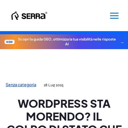
Vai
al
contenuto
Scopri la guida GEO, ottimizza la tua visibilità nelle risposte
NEW
AI
Senza categoria
28 Lug 2025
WORDPRESS STA
MORENDO? IL