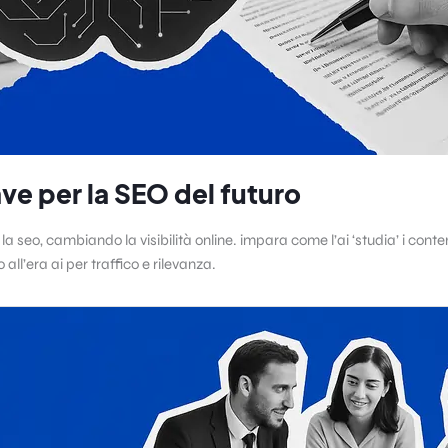
ve per la SEO del futuro
 seo, cambiando la visibilità online. impara come l’ai ‘studia’ i conten
 all’era ai per traffico e rilevanza.