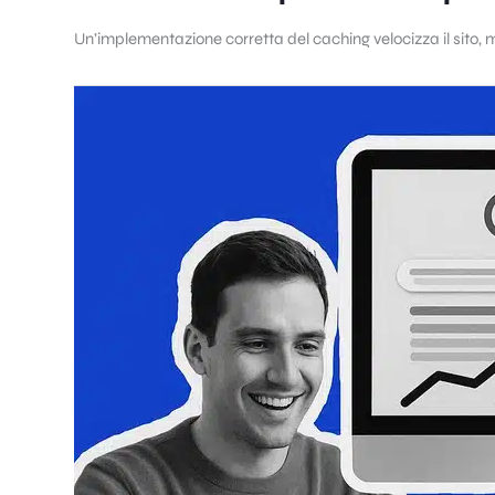
Un’implementazione corretta del caching velocizza il sito, m