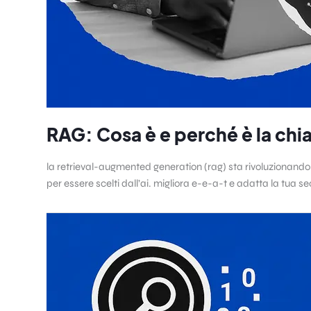
RAG: Cosa è e perché è la chia
la retrieval-augmented generation (rag) sta rivoluzionando la
per essere scelti dall’ai. migliora e-e-a-t e adatta la tua seo