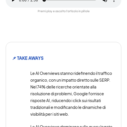
Premi play e ascolta l’articolo in pillole
📌 TAKE AWAYS
Le AI Overviews stanno ridefinendo il traffico
organico, con un impatto diretto sulle SERP.
Nel 74% delle ricerche orientate alla
risoluzione di problemi, Google fornisce
risposte AI, riducendo i click sui risultati
tradizionali e modificando le dinamiche di
visibilità per i siti web.
Le AI Overviews dominano sulle query legate