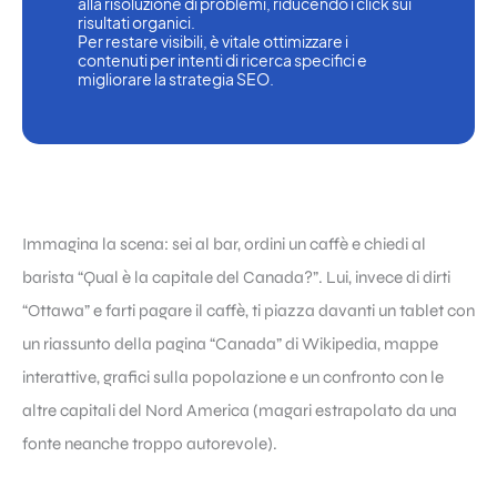
alla risoluzione di problemi, riducendo i click sui 
risultati organici.
Per restare visibili, è vitale ottimizzare i 
contenuti per intenti di ricerca specifici e 
migliorare la strategia SEO.
Immagina la scena: sei al bar, ordini un caffè e chiedi al
barista “Qual è la capitale del Canada?”. Lui, invece di dirti
“Ottawa” e farti pagare il caffè, ti piazza davanti un tablet con
un riassunto della pagina “Canada” di Wikipedia, mappe
interattive, grafici sulla popolazione e un confronto con le
altre capitali del Nord America (magari estrapolato da una
fonte neanche troppo autorevole).