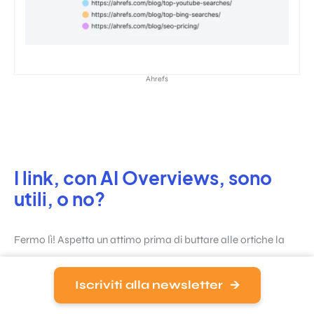
Ahrefs
I link, con AI Overviews, sono
utili, o no?
Fermo lì! Aspetta un attimo prima di buttare alle ortiche la
tua strategia di link building. Google dice che i link contano
meno. Certo, come no. E Babbo Natale consegna i regali con
Iscriviti alla newsletter
il monopattino elettrico.