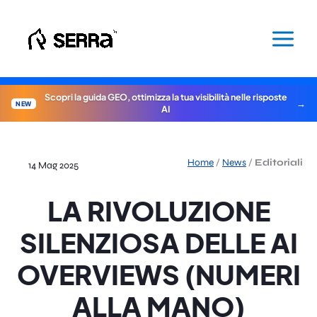
Vai
al
contenuto
Scopri la guida GEO, ottimizza la tua visibilità nelle risposte
NEW
AI
Home
/
News
/
Editoriali
14 Mag 2025
LA RIVOLUZIONE
SILENZIOSA DELLE AI
OVERVIEWS (NUMERI
ALLA MANO)